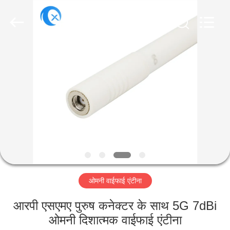
Dongguan
Tengxiang
Electronics
Co.,
Ltd..
All
Rights
Reserved.
घर
उत्पादों
हमारे
बारे
में
ओमनी वाईफाई एंटीना
कारखाना
भ्रमण
आरपी एसएमए पुरुष कनेक्टर के साथ 5G 7dBi
ओमनी दिशात्मक वाईफाई एंटीना