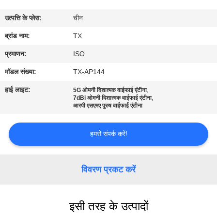
गुणवत्ता
उत्पत्ति के प्लेस:
चीन
नियंत्रण
ब्रांड नाम:
TX
संपर्क
प्रमाणन:
ISO
करें
मॉडल संख्या:
TX-AP144
हाई लाइट:
,
5G ओमनी दिशात्मक वाईफाई एंटीना
,
समाचार
7dBi ओमनी दिशात्मक वाईफाई एंटीना
आरपी एसएमए पुरुष वाईफाई एंटीना
मामलों
हमसे संपर्क करें!
VR
विवरण प्रकट करें
साइटमैप
इसी तरह के उत्पादों