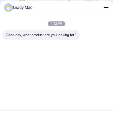
Price Discussion MOQ:100 पीसी
संपर्क
Brady Mao
4:42 PM
लोकप्रिय श्रेणियां
सभी
Good day, what product are you looking for?
ओमनी वाईफाई एंटीना
जीएसएम ऐन्टेना
जीपीएस नेविगेशन एंटीना
शीसे रेशा बेस स्टेशन एंटीना
हीलियम एंटीना
वाईफ़ाई रिसीवर एंटीना
चुंबकीय आधार एंटीना
३जी ४जी ५जी एंटीना