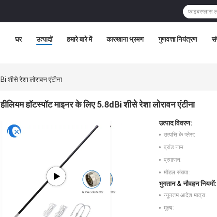
घर
उत्पादों
हमारे बारे में
कारखाना भ्रमण
गुणवत्ता नियंत्रण
सं
i शीसे रेशा लोरावन एंटीना
हीलियम हॉटस्पॉट माइनर के लिए 5.8dBi शीसे रेशा लोरावन एंटीना
उत्पाद विवरण:
उत्पत्ति के प्लेस:
ब्रांड नाम:
प्रमाणन:
मॉडल संख्या:
भुगतान & नौवहन नियमों:
न्यूनतम आदेश मात्रा:
मूल्य: