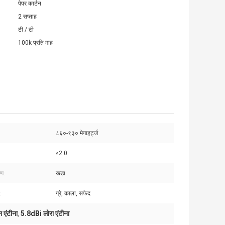
पेपर कार्टन
2 सप्ताह
टी / टी
100k प्रति माह
८६०-९३० मेगाहर्ट्ज
≤2.0
रण:
खड़ा
:
ग्रे, काला, सफेद
 एंटीना
5.8dBi लोरा एंटीना
,