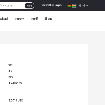
एक बोली का अनुरोध
खोज
|
Hindi
पर्क करें
समाचार
मामलों
वी.आर
चीन
TX
ISO
TX-HG045
1
5.5-7.9 USD