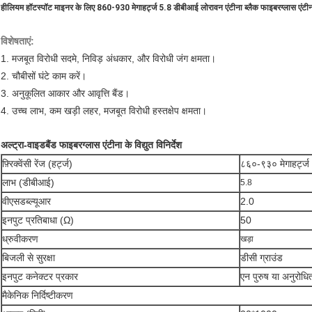
हीलियम हॉटस्पॉट माइनर के लिए 860-930 मेगाहर्ट्ज 5.8 डीबीआई लोरावन एंटीना ब्लैक फाइबरग्लास एंटी
विशेषताएं:
1. मजबूत विरोधी सदमे, निविड़ अंधकार, और विरोधी जंग क्षमता।
2. चौबीसों घंटे काम करें।
3. अनुकूलित आकार और आवृत्ति बैंड।
4. उच्च लाभ, कम खड़ी लहर, मजबूत विरोधी हस्तक्षेप क्षमता।
अल्ट्रा-वाइडबैंड फाइबरग्लास एंटीना के विद्युत विनिर्देश
फ़्रिक्वेंसी रेंज (हर्ट्ज)
८६०-९३० मेगाहर्ट्ज
लाभ (डीबीआई)
5.8
वीएसडब्ल्यूआर
2.0
इनपुट प्रतिबाधा (Ω)
50
ध्रुवीकरण
खड़ा
बिजली से सुरक्षा
डीसी ग्राउंड
इनपुट कनेक्टर प्रकार
एन पुरुष या अनुरोधि
मैकेनिक निर्दिष्टीकरण