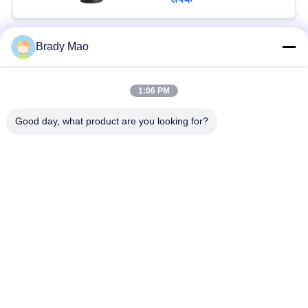
Brady Mao
लोकप्रिय श्रेणियां
सभी
1:06 PM
ओमनी वाईफाई एंटीना
जीएसएम ऐन्टेना
Good day, what product are you looking for?
जीपीएस नेविगेशन एंटीना
शीसे रेशा बेस स्टेशन एंटीना
हीलियम एंटीना
वाईफ़ाई रिसीवर एंटीना
चुंबकीय आधार एंटीना
३जी ४जी ५जी एंटीना
सदस्यता लें