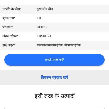
गुणवत्ता
उत्पत्ति के प्लेस:
गुआंग्डोंग चीन
नियंत्रण
ब्रांड नाम:
TX
संपर्क
प्रमाणन:
ROHS
करें
मॉडल संख्या:
TX50F -1
हाई लाइट:
,
उच्च लाभ जीएसएम एंटीना
मैग माउंट एंटीना
समाचार
हमसे संपर्क करें!
मामलों
विवरण प्रकट करें
VR
इसी तरह के उत्पादों
साइटमैप