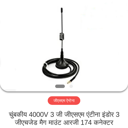
Dongguan
Tengxiang
Electronics
Co.,
Ltd..
All
Rights
Reserved.
घर
उत्पादों
हमारे
बारे
में
जीएसएम ऐन्टेना
कारखाना
भ्रमण
चुंबकीय 4000V 3 जी जीएसएम एंटीना इंडोर 3
जीएचजेड मैग माउंट आरजी 174 कनेक्टर