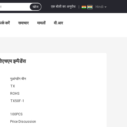
एक बोली का अनुरोध
खोज
|
Hindi
पर्क करें
समाचार
मामलों
वी.आर
एचएम इम्पैडेंस
गुआंग्डोंग चीन
TX
ROHS
TX50F -1
100PCS
Price Discussion