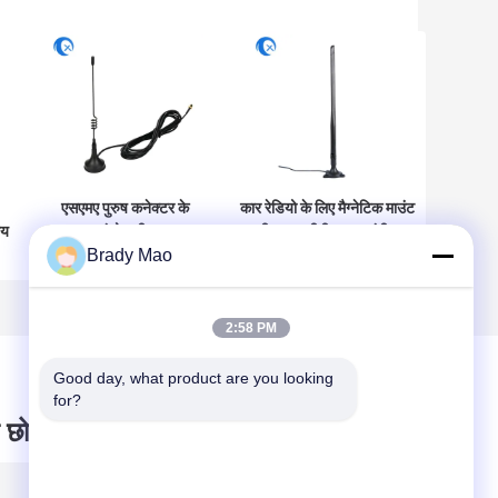
एसएमए पुरुष कनेक्टर के
कार रेडियो के लिए मैग्नेटिक माउंट
ीय
साथ इंडोर जीएसएम
जीएसएम जीपीआरएस एंटीना
Brady Mao
जीपीआरएस 2 डीबीआई
850/900/1800/1900MHZ
चुंबकीय सचेतक एंटीना
2:58 PM
Good day, what product are you looking 
for?
 छोड़ दो