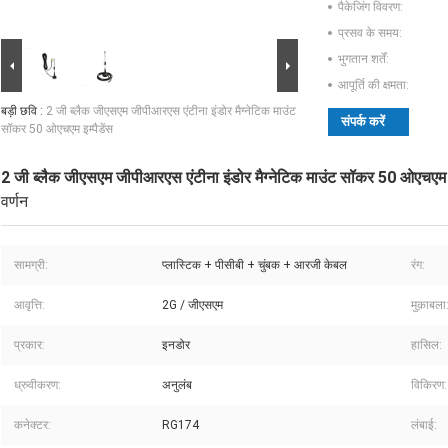
पैकेजिंग विवरण:
प्रसव के समय:
भुगतान शर्तें:
आपूर्ति की क्षमता:
बड़ी छवि :
2 जी ब्लैक जीएसएम जीपीआरएस एंटीना इंडोर मैग्नेटिक माउंट
संपर्क करें
सॉकर 50 ओएचएम इम्पैडेंस
2 जी ब्लैक जीएसएम जीपीआरएस एंटीना इंडोर मैग्नेटिक माउंट सॉकर 50 ओएचएम इम
वर्णन
सामग्री:
प्लास्टिक + पीसीबी + चुंबक + आरजी केबल
रंग:
आवृत्ति:
2G / जीएसएम
मुक़ाबला
प्रकार:
इनडोर
हासिल:
ध्रुवीकरण:
अनुलंब
विकिरण:
कनेक्टर:
RG174
लंबाई: