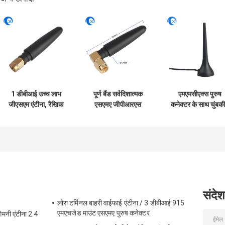
1 डीबीआई उच्च लाभ
पूर्ण बैंड सर्वदिशात्मक
एमएमसीएक्स पुरुष
जीएसएम एंटीना, रैखिक
एसएमए जीपीआरएस
कनेक्टर के साथ चुंबक
जीएसएम चुंबकीय एंटीना
जीएसएम 4 जी गोंद स्टिक
आधार 900 1800
एसएमए
एंटीना
मेगाहर्ट्ज जीएसएम
जीपीआरएस एंटीना
संदेश
लोरा टर्मिनल बाहरी वाईफाई एंटीना / 3 डीबीआई 915
एमएचजेड माउंट एसएमए पुरुष कनेक्टर
मनी एंटीना 2.4