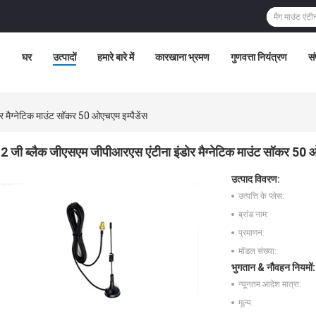
घर
उत्पादों
हमारे बारे में
कारखाना भ्रमण
गुणवत्ता नियंत्रण
सं
 मैग्नेटिक माउंट सॉकर 50 ओएचएम इम्पैडेंस
2 जी ब्लैक जीएसएम जीपीआरएस एंटीना इंडोर मैग्नेटिक माउंट सॉकर 50 ओ
उत्पाद विवरण:
उत्पत्ति के प्लेस:
ब्रांड नाम:
प्रमाणन:
मॉडल संख्या:
भुगतान & नौवहन नियमों:
न्यूनतम आदेश मात्रा:
मूल्य: