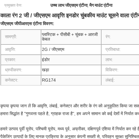
उच्च लाभ जीएसएम एंटीना
मैग माउंट एंटीना
प्रमुखता देना:
,
काला रंग 2 जी / जीएसएम आवृत्ति इनडोर चुंबकीय माउंट चूसने वाला एंटी
जीएसएम जीपीआरएस एंटीना विवरण:
प्लास्टिक + पीसीबी + चुंबक + आरजी
सामग्री:
रंग:
केबल
आवृत्ति:
2G / जीएसएम
प्रतिबाधा:
प्रकार:
इंडोर
लाभ:
ध्रुवीकरण:
खड़ा
विकिरण:
कनेक्टर:
RG174
लंबाई:
कृपया कृपया जान लें कि आवृत्ति, लंबाई, कनेक्टर और शरीर के रंग को अनुकूलित किया जा स
हमारा सिद्धांत है "गुणवत्ता पहले है, ग्राहक राजा है", हम अपने सामान को कई देशों में निर्यात क
हमारे उत्पाद पूर्वी यूरोप, पश्चिमी यूरोप, मध्य पूर्व, अफ्रीका, दक्षिणपूर्व एशिया में निर्यात कर रहे ह
पैकेजिंग उत्पादों के लिए मानक प्रक्रिया के अनुसार कंपनी सख्ती से, परिवहन सुरक्षा सुनिश्