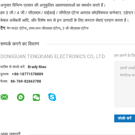
अनुसार विभिन्न प्रकार की अनुकूलित आवश्यकताओं का समर्थन करते हैं।
हम 3 जी / 4 जी / जीएसएम / वाईफ़ाई / जीपीएस एंटेना आरएफ कोएक्सियल कनेक्टर, एडेप्टर की ब
केबल असेंबली आदि, और विशेष रूप से इन उत्पादों के लिए कस्टम सेवाएं प्रदान करता है।
,
,
टैग:
मैग माउंट एंटीना
उच्च लाभ जीएसएम एंटीना
3 जी जीएसएम एंटीना
सम्पर्क करने का विवरण
हम करने के लि
DONGGUAN TENGXIANG ELECTRONICS CO., LTD.
व्यक्ति से संपर्क करें:
Brady Mao
दूरभाष:
+86-18771578889
फैक्स:
86-769-82663788
अन्य उत्पादों