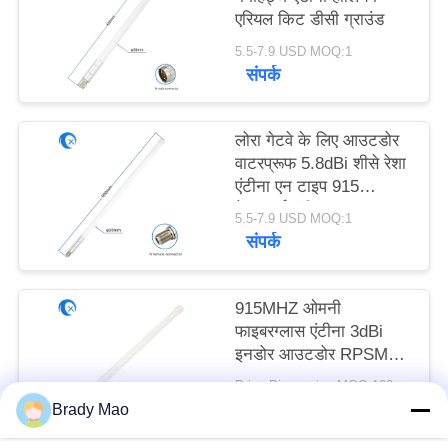
PRIVACY
एरियल किट डीसी ग्राउंड
POLICY
5.5-7.9 USD MOQ:1
संपर्क
लोरा गेटवे के लिए आउटडोर
वाटरप्रूफ 5.8dBi शीसे रेशा
एंटीना एन टाइप 915
मेगाहर्ट्ज एंटीना;
5.5-7.9 USD MOQ:1
संपर्क
915MHZ ओमनी
फाइबरग्लास एंटीना 3dBi
इनडोर आउटडोर RPSMA
लोरा लोरावन एंटीना
Price Discussion MOQ:100PCS
संपर्क
Brady Mao