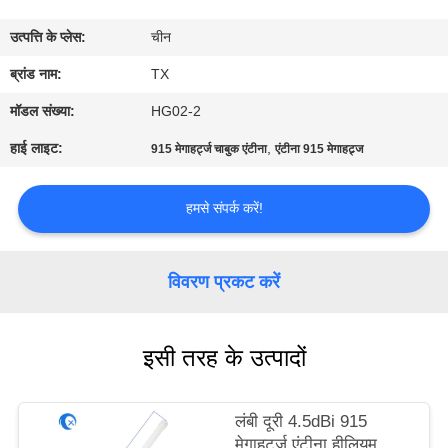
गुणवत्ता
उत्पत्ति के प्लेस:
चीन
नियंत्रण
ब्रांड नाम:
TX
संपर्क
मॉडल संख्या:
HG02-2
करें
हाई लाइट:
,
915 मेगाहर्ट्ज चाबुक एंटीना
एंटीना 915 मेगाहट्र्ज
समाचार
हमसे संपर्क करें!
मामलों
विवरण प्रकट करें
VR
इसी तरह के उत्पादों
साइटमैप
लंबी दूरी 4.5dBi 915
मेगाहर्ट्ज एंटीना हीलियम