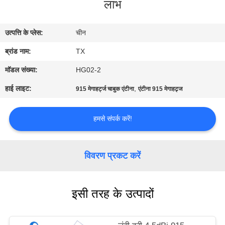
लाभ
गुणवत्ता
नियंत्रण
उत्पत्ति के प्लेस:
चीन
ब्रांड नाम:
TX
संपर्क
करें
मॉडल संख्या:
HG02-2
हाई लाइट:
,
915 मेगाहर्ट्ज चाबुक एंटीना
एंटीना 915 मेगाहट्र्ज
समाचार
हमसे संपर्क करें!
मामलों
विवरण प्रकट करें
VR
इसी तरह के उत्पादों
साइटमैप