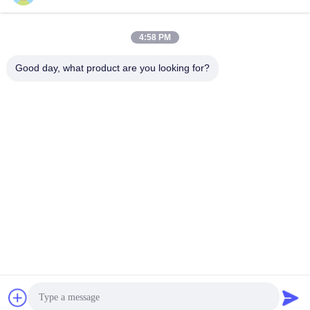
4:58 PM
लोकप्रिय श्रेणियां
सभी
Good day, what product are you looking for?
ओमनी वाईफाई एंटीना
जीएसएम ऐन्टेना
जीपीएस नेविगेशन एंटीना
शीसे रेशा बेस स्टेशन एंटीना
हीलियम एंटीना
वाईफ़ाई रिसीवर एंटीना
चुंबकीय आधार एंटीना
३जी ४जी ५जी एंटीना
सदस्यता लें