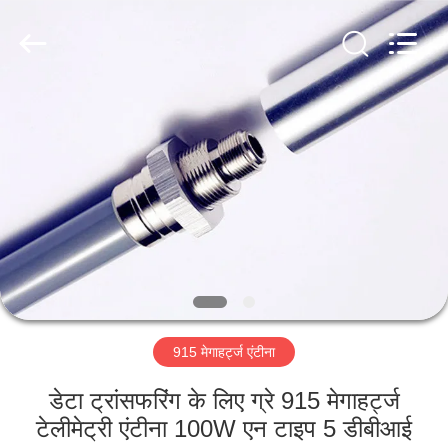
Dongguan
Tengxiang
Electronics
Co.,
Ltd..
All
Rights
Reserved.
घर
उत्पादों
हमारे
बारे
में
915 मेगाहर्ट्ज एंटीना
कारखाना
भ्रमण
डेटा ट्रांसफरिंग के लिए ग्रे 915 मेगाहर्ट्ज
टेलीमेट्री एंटीना 100W एन टाइप 5 डीबीआई