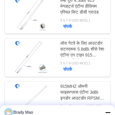
लंबी दूरी 4.5dBi 915
PRIVACY
मेगाहर्ट्ज एंटीना हीलियम
POLICY
एरियल किट डीसी ग्राउंड
5.5-7.9 USD MOQ:1
संपर्क
लोरा गेटवे के लिए आउटडोर
वाटरप्रूफ 5.8dBi शीसे रेशा
एंटीना एन टाइप 915
मेगाहर्ट्ज एंटीना;
5.5-7.9 USD MOQ:1
संपर्क
915MHZ ओमनी
फाइबरग्लास एंटीना 3dBi
इनडोर आउटडोर RPSMA
लोरा लोरावन एंटीना
Price Discussion MOQ:100PCS
संपर्क
Brady Mao