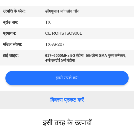
गुणवत्ता
उत्पत्ति के प्लेस:
डोंगगुआन ग्वांगडोंग चीन
नियंत्रण
ब्रांड नाम:
TX
संपर्क
प्रमाणन:
CE ROHS ISO9001
करें
मॉडल संख्या:
TX-AP207
हाई लाइट:
,
,
617~6000MHz 5G एंटीना
5G एंटेना SMA पुरुष कनेक्टर
समाचार
4जी एलटीई 5जी एंटीना
हमसे संपर्क करें!
मामलों
VR
विवरण प्रकट करें
साइटमैप
इसी तरह के उत्पादों