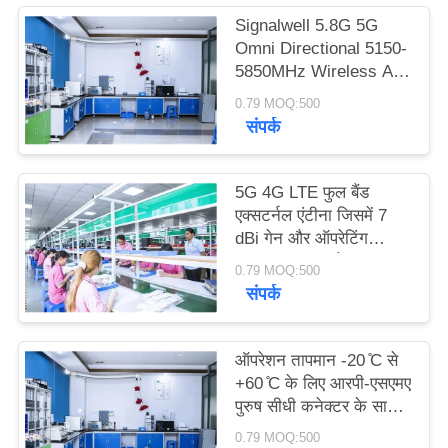
PRIVACY
Signalwell 5.8G 5G
POLICY
Omni Directional 5150-
5850MHz Wireless AP
Outdoor Antenna with
0.79 MOQ:500
IP67 Waterproof ABS
संपर्क
Material
5G 4G LTE फुल बैंड
एक्सटर्नल एंटीना जिसमें 7
dBi गेन और ऑपरेटिंग
तापमान -20°C से +60°C
0.79 MOQ:500
तक है, उच्च गेन रबर रॉड
संपर्क
एंटीना
ऑपरेशन तापमान -20 ̊C से
+60 ̊C के लिए आरपी-एसएमए
पुरुष सीधी कनेक्टर के साथ
घुमाए जाने योग्य 44*195
0.79 MOQ:500