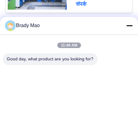
मिमी 4G एलटीई एंटेना
संपर्क
Brady Mao
लोकप्रिय श्रेणियां
सभी
11:46 AM
ओमनी वाईफाई एंटीना
जीएसएम ऐन्टेना
Good day, what product are you looking for?
जीपीएस नेविगेशन एंटीना
शीसे रेशा बेस स्टेशन एंटीना
हीलियम एंटीना
वाईफ़ाई रिसीवर एंटीना
चुंबकीय आधार एंटीना
३जी ४जी ५जी एंटीना
सदस्यता लें