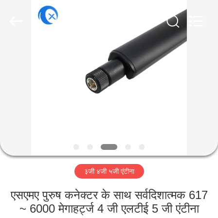
Dongguan
Tengxiang
Electronics
Co.,
Ltd..
All
Rights
Reserved.
घर
उत्पादों
हमारे
बारे
में
३जी ४जी ५जी एंटीना
कारखाना
भ्रमण
एसएमए पुरुष कनेक्टर के साथ सर्वदिशात्मक 617
~ 6000 मेगाहर्ट्ज 4 जी एलटीई 5 जी एंटीना