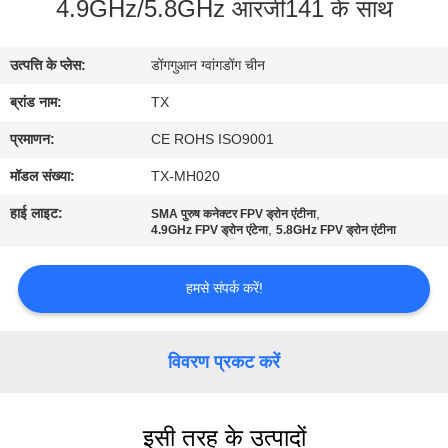
4.9GHz/5.8GHz आरजी141 के साथ
गुणवत्ता
नियंत्रण
उत्पत्ति के प्लेस:
डोंगगुआन ग्वांगडोंग चीन
ब्रांड नाम:
TX
संपर्क
करें
प्रमाणन:
CE ROHS ISO9001
मॉडल संख्या:
TX-MH020
समाचार
हाई लाइट:
,
SMA पुरुष कनेक्टर FPV ड्रोन एंटीना
,
4.9GHz FPV ड्रोन एंटेना
5.8GHz FPV ड्रोन एंटीना
मामलों
हमसे संपर्क करें!
VR
विवरण प्रकट करें
साइटमैप
इसी तरह के उत्पादों