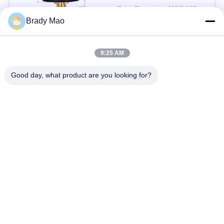
जलरोधक गर्म बिक्री
Price Discussion MOQ:100 पीसी
संपर्क
Brady Mao
9:25 AM
लोकप्रिय श्रेणियां
सभी
Good day, what product are you looking for?
ओमनी वाईफाई एंटीना
जीएसएम ऐन्टेना
जीपीएस नेविगेशन एंटीना
शीसे रेशा बेस स्टेशन एंटीना
हीलियम एंटीना
वाईफ़ाई रिसीवर एंटीना
चुंबकीय आधार एंटीना
३जी ४जी ५जी एंटीना