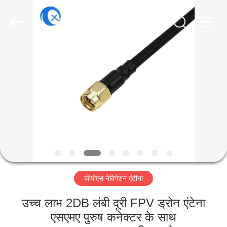
Dongguan
Tengxiang
Electronics
Co.,
Ltd..
All
Rights
Reserved.
घर
उत्पादों
हमारे
बारे
में
जीपीएस नेविगेशन एंटीना
कारखाना
भ्रमण
उच्च लाभ 2DB लंबी दूरी FPV ड्रोन एंटेना
एसएमए पुरुष कनेक्टर के साथ