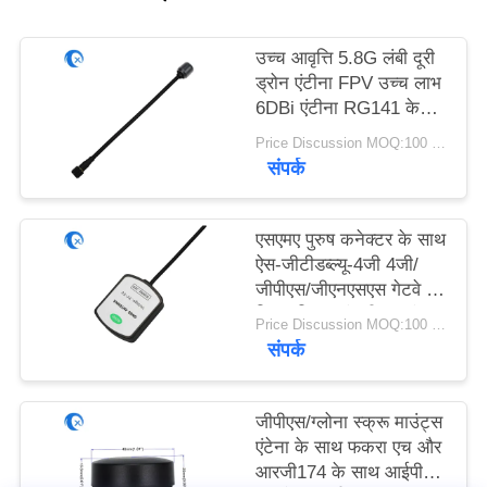
PRIVACY
POLICY
उच्च आवृत्ति 5.8G लंबी दूरी
ड्रोन एंटीना FPV उच्च लाभ
6DBi एंटीना RG141 के
साथ
Price Discussion MOQ:100 पीसी
संपर्क
एसएमए पुरुष कनेक्टर के साथ
ऐस-जीटीडब्ल्यू-4जी 4जी/
जीपीएस/जीएनएसएस गेटवे के
लिए सक्रिय चुंबकीय माउंट
Price Discussion MOQ:100 पीसी
जीपीएस/जीएनएसएस एंटीना
संपर्क
जीपीएस/ग्लोना स्क्रू माउंट्स
एंटेना के साथ फकरा एच और
आरजी174 के साथ आईपी68