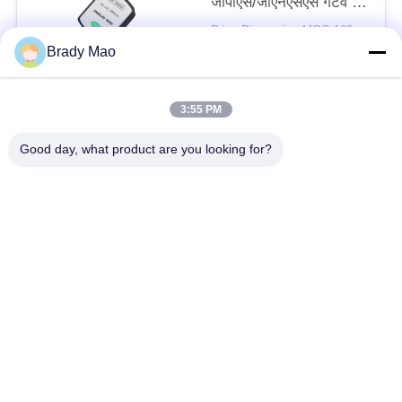
जीपीएस/जीएनएसएस गेटवे के
लिए सक्रिय चुंबकीय माउंट
Price Discussion MOQ:100 पीसी
जीपीएस/जीएनएसएस एंटीना
संपर्क
Brady Mao
3:55 PM
लोकप्रिय श्रेणियां
सभी
Good day, what product are you looking for?
ओमनी वाईफाई एंटीना
जीएसएम ऐन्टेना
जीपीएस नेविगेशन एंटीना
शीसे रेशा बेस स्टेशन एंटीना
हीलियम एंटीना
वाईफ़ाई रिसीवर एंटीना
चुंबकीय आधार एंटीना
३जी ४जी ५जी एंटीना