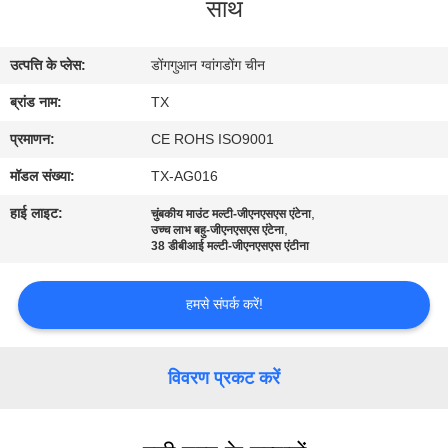
साथ
गुणवत्ता
नियंत्रण
उत्पत्ति के प्लेस:
डोंगगुआन ग्वांगडोंग चीन
ब्रांड नाम:
TX
संपर्क
करें
प्रमाणन:
CE ROHS ISO9001
मॉडल संख्या:
TX-AG016
समाचार
हाई लाइट:
,
चुंबकीय माउंट मल्टी-जीएनएसएस एंटेना
,
उच्च लाभ बहु-जीएनएसएस एंटेना
38 डीबीआई मल्टी-जीएनएसएस एंटीना
मामलों
हमसे संपर्क करें!
VR
विवरण प्रकट करें
साइटमैप