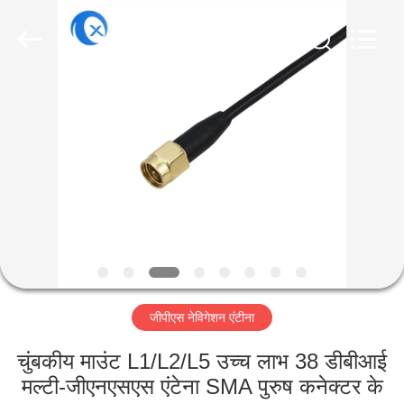
Dongguan
Tengxiang
Electronics
Co.,
Ltd..
All
Rights
Reserved.
घर
उत्पादों
हमारे
बारे
में
जीपीएस नेविगेशन एंटीना
कारखाना
भ्रमण
चुंबकीय माउंट L1/L2/L5 उच्च लाभ 38 डीबीआई
मल्टी-जीएनएसएस एंटेना SMA पुरुष कनेक्टर के