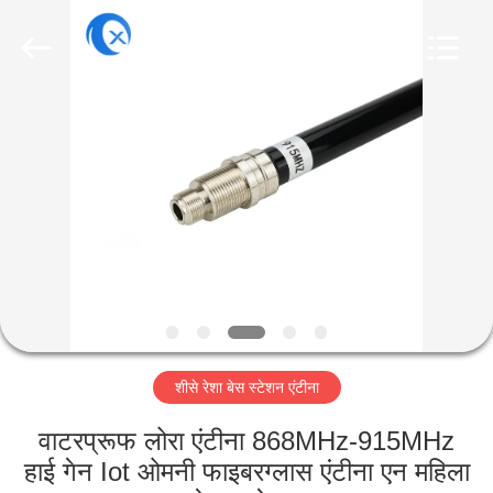
Dongguan
Tengxiang
Electronics
Co.,
Ltd..
All
Rights
Reserved.
घर
उत्पादों
हमारे
बारे
में
शीसे रेशा बेस स्टेशन एंटीना
कारखाना
भ्रमण
वाटरप्रूफ लोरा एंटीना 868MHz-915MHz
हाई गेन Iot ओमनी फाइबरग्लास एंटीना एन महिला