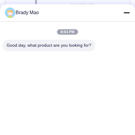
6.9 MOQ:100
संपर्क
Brady Mao
8:04 PM
लोकप्रिय श्रेणियां
सभी
Good day, what product are you looking for?
ओमनी वाईफाई एंटीना
जीएसएम ऐन्टेना
जीपीएस नेविगेशन एंटीना
शीसे रेशा बेस स्टेशन एंटीना
हीलियम एंटीना
वाईफ़ाई रिसीवर एंटीना
चुंबकीय आधार एंटीना
३जी ४जी ५जी एंटीना