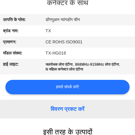
कनेक्टर के साथ
गुणवत्ता
नियंत्रण
उत्पत्ति के प्लेस:
डोंगगुआन ग्वांगडोंग चीन
ब्रांड नाम:
TX
संपर्क
करें
प्रमाणन:
CE ROHS ISO9001
मॉडल संख्या:
TX-HG018
समाचार
हाई लाइट:
,
,
जलरोधक लोरा एंटीना
868MHz-915MHz लोरा एंटीना
N महिला कनेक्टर लोरा एंटीना
मामलों
हमसे संपर्क करें!
VR
विवरण प्रकट करें
साइटमैप
इसी तरह के उत्पादों