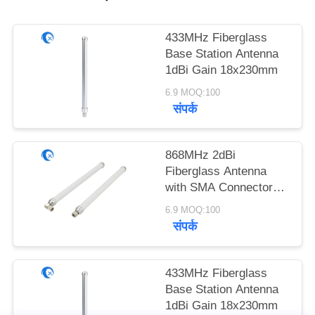
PRIVACY
POLICY
433MHz Fiberglass
Base Station Antenna
1dBi Gain 18x230mm
6.9 MOQ:100
संपर्क
868MHz 2dBi
Fiberglass Antenna
with SMA Connector
18x230mm
6.9 MOQ:100
संपर्क
433MHz Fiberglass
Base Station Antenna
1dBi Gain 18x230mm