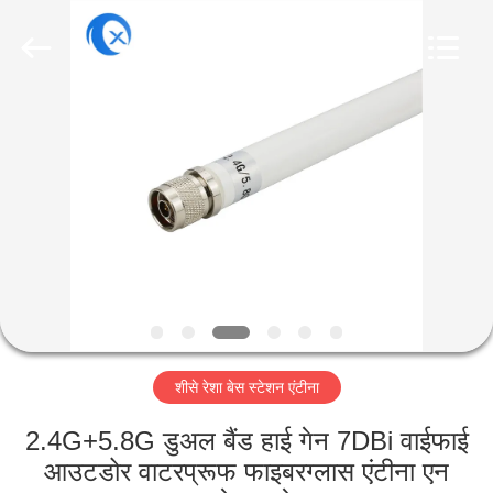
Dongguan
Tengxiang
Electronics
Co.,
Ltd..
All
Rights
Reserved.
घर
उत्पादों
हमारे
बारे
में
शीसे रेशा बेस स्टेशन एंटीना
कारखाना
भ्रमण
2.4G+5.8G डुअल बैंड हाई गेन 7DBi वाईफाई
आउटडोर वाटरप्रूफ फाइबरग्लास एंटीना एन