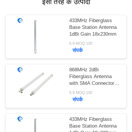
इसी तरह के उत्पादों
PRIVACY
POLICY
433MHz Fiberglass
Base Station Antenna
1dBi Gain 18x230mm
6.9 MOQ:100
संपर्क
868MHz 2dBi
Fiberglass Antenna
with SMA Connector
18x230mm
6.9 MOQ:100
संपर्क
433MHz Fiberglass
Base Station Antenna