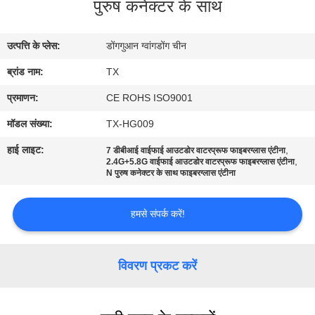
पुरुष कनेक्टर के साथ
गुणवत्ता
नियंत्रण
उत्पत्ति के प्लेस:
डोंगगुआन ग्वांगडोंग चीन
ब्रांड नाम:
TX
संपर्क
करें
प्रमाणन:
CE ROHS ISO9001
मॉडल संख्या:
TX-HG009
समाचार
हाई लाइट:
,
7 डीबीआई वाईफाई आउटडोर वाटरप्रूफ फाइबरग्लास एंटीना
,
2.4G+5.8G वाईफाई आउटडोर वाटरप्रूफ फाइबरग्लास एंटीना
N पुरुष कनेक्टर के साथ फाइबरग्लास एंटीना
मामलों
हमसे संपर्क करें!
VR
विवरण प्रकट करें
साइटमैप