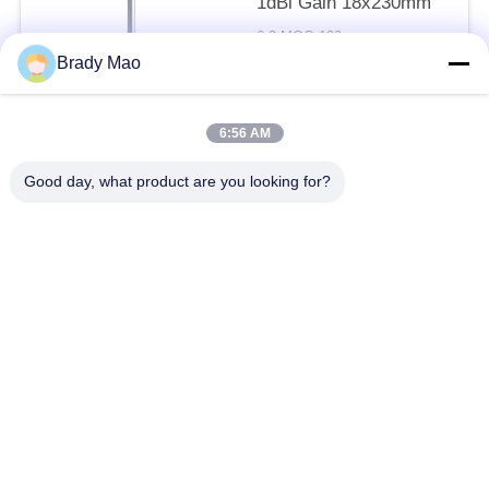
1dBi Gain 18x230mm
6.9 MOQ:100
संपर्क
Brady Mao
6:56 AM
लोकप्रिय श्रेणियां
सभी
Good day, what product are you looking for?
ओमनी वाईफाई एंटीना
जीएसएम ऐन्टेना
जीपीएस नेविगेशन एंटीना
शीसे रेशा बेस स्टेशन एंटीना
हीलियम एंटीना
वाईफ़ाई रिसीवर एंटीना
चुंबकीय आधार एंटीना
३जी ४जी ५जी एंटीना