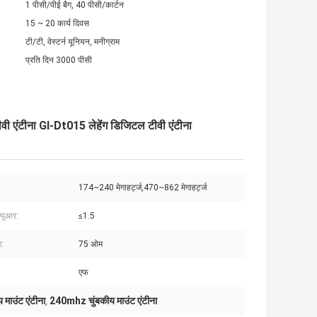
1 पीसी/पीई बैग, 40 पीसी/कार्टन
15 ~ 20 कार्य दिवस
टी/टी, वेस्टर्न यूनियन, मनीग्राम
प्रति दिन 3000 पीसी
एंटीना Gl-Dt015 लेहेंग डिजिटल टीवी एंटीना
174~240 मेगाहर्ट्ज,470~862 मेगाहर्ट्ज
्यूआर:
≤1.5
ा:
75 ओम
एफ
माउंट एंटीना
240mhz चुंबकीय माउंट एंटीना
,