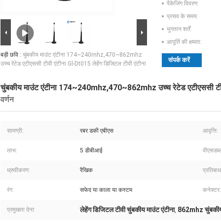
पैकेजिंग विवरण:
प्रसव के समय:
भुगतान शर्तें:
आपूर्ति की क्षमता:
बड़ी छवि :
चुंबकीय माउंट एंटीना 174~240mhz,470~862mhz
संपर्क करें
उच्च रेटेड एटीएससी टीवी एंटीना Gl-Dt015 लेहेंग डिजिटल टीवी एंटीना
चुंबकीय माउंट एंटीना 174~240mhz,470~862mhz उच्च रेटेड एटीएससी टीवी 
वर्णन
सामग्री:
रबर डकी एबीएस
आवृत्ति:
लाभ:
5 डीबीआई
वीएसडब्ल
ध्रुवीकरण:
रैखिक
प्रतिबाध
रंग:
सफेद या काला या कस्टम
कनेक्टर:
लेहेंग डिजिटल टीवी चुंबकीय माउंट एंटीना
862mhz चुंबकीय 
प्रमुखता देना:
,