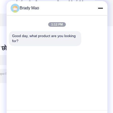
वाईफाई एक्सटेंडर सिग्नल
एरियल 5 डीबीआई टीवी
Brady Mao
वायरलेस संचार के लिए
एंटीना लोरा एंटीना
एफ
SMA पुरुष कनेक्टर के
डीवीबी-टी 2 डिजिटल
साथ चुंबकीय माउंट एंटीना
मोटरहाउस कैम्पर
1:12 PM
Good day, what product are you looking 
for?
 छोड़ दो