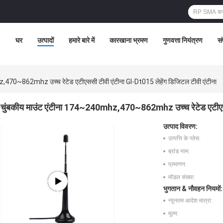
घर
उत्पादों
हमारे बारे में
कारखाना भ्रमण
गुणवत्ता नियंत्रण
सं
,470~862mhz उच्च रेटेड एटीएससी टीवी एंटीना Gl-Dt015 लेहेंग डिजिटल टीवी एंटीना
चुंबकीय माउंट एंटीना 174~240mhz,470~862mhz उच्च रेटेड एटीएससी
उत्पाद विवरण:
उत्पत्ति के प्लेस:
ब्रांड नाम:
प्रमाणन:
मॉडल संख्या:
भुगतान & नौवहन नियमों:
न्यूनतम आदेश मात्रा:
मूल्य: