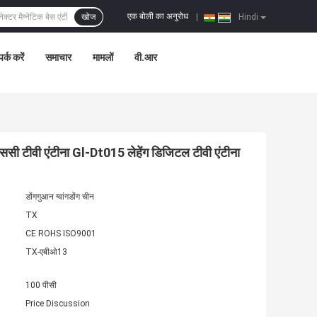
एक बोली का अनुरोध
खोज
|
Hindi
पर्क करें
समाचार
मामलों
वी.आर
 टीवी एंटीना Gl-Dt015 लेहेंग डिजिटल टीवी एंटीना
डोंगगुआन ग्वांगडोंग चीन
TX
CE ROHS ISO9001
TX-एबीओ13
100 पीसी
Price Discussion