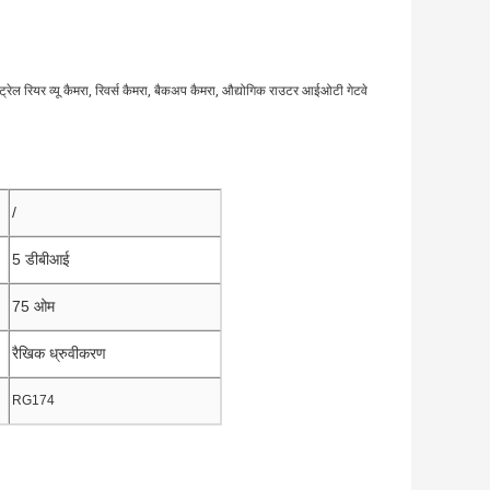
्रेल रियर व्यू कैमरा, रिवर्स कैमरा, बैकअप कैमरा, औद्योगिक राउटर आईओटी गेटवे
/
5 डीबीआई
75 ओम
रैखिक ध्रुवीकरण
RG174