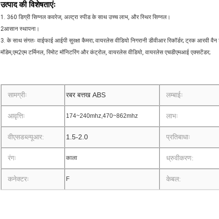
उत्पाद की विशेषताएंः
1. 360 डिग्री सिग्नल कवरेज, अल्ट्रा स्पीड के साथ उच्च लाभ, और स्थिर सिग्नल।
2आसान स्थापना।
3. के साथ संगतः वाईफाई आईपी सुरक्षा कैमरा; वायरलेस वीडियो निगरानी डीवीआर रिकॉर्डर; ट्रक आरवी वैन ट
मॉडेम,एम2एम टर्मिनल, रिमोट मॉनिटरिंग और कंट्रोल, वायरलेस वीडियो, वायरलेस एचडीएमआई एक्सटेंडर;
सामग्रीः
रबर बत्तख ABS
लम्बाईः
आवृत्तिः
लाभः
174~240mhz,470~862mhz
वीएसडब्ल्यूआर:
1.5-2.0
प्रतिबाधाः
रंगः
ध्रुवीकरण:
काला
कनेक्टरः
केबल:
F