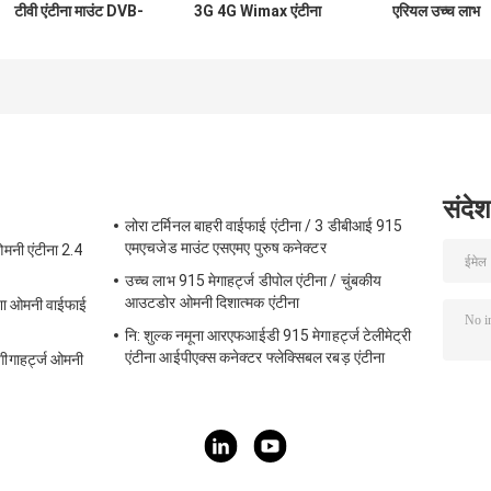
टीवी एंटीना माउंट DVB-
3G 4G Wimax एंटीना
एरियल उच्च लाभ
T2 डिजिटल मोटरहाउस
LTE 4G फ्लैट Wimax
डिजिटल स्टेटलाइट
कैंपर
चुंबकीय बाहरी एंटीना
एंटीना वीएचएफ/यूएच
टीवी सिग्नल के लिए
संदेश
लोरा टर्मिनल बाहरी वाईफाई एंटीना / 3 डीबीआई 915
एमएचजेड माउंट एसएमए पुरुष कनेक्टर
मनी एंटीना 2.4
उच्च लाभ 915 मेगाहर्ट्ज डीपोल एंटीना / चुंबकीय
आउटडोर ओमनी दिशात्मक एंटीना
ेशा ओमनी वाईफाई
नि: शुल्क नमूना आरएफआईडी 915 मेगाहर्ट्ज टेलीमेट्री
एंटीना आईपीएक्स कनेक्टर फ्लेक्सिबल रबड़ एंटीना
ीगाहर्ट्ज ओमनी