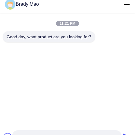
माउंट एंटीना
संपर्क
Brady Mao
11:21 PM
लोकप्रिय श्रेणियां
सभी
Good day, what product are you looking for?
ओमनी वाईफाई एंटीना
जीएसएम ऐन्टेना
जीपीएस नेविगेशन एंटीना
शीसे रेशा बेस स्टेशन एंटीना
हीलियम एंटीना
वाईफ़ाई रिसीवर एंटीना
चुंबकीय आधार एंटीना
३जी ४जी ५जी एंटीना
सदस्यता लें