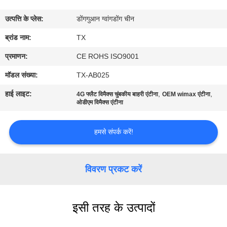
गुणवत्ता
उत्पत्ति के प्लेस:
डोंगगुआन ग्वांगडोंग चीन
नियंत्रण
ब्रांड नाम:
TX
संपर्क
प्रमाणन:
CE ROHS ISO9001
करें
मॉडल संख्या:
TX-AB025
हाई लाइट:
,
,
4G फ्लैट विमैक्स चुंबकीय बाहरी एंटीना
OEM wimax एंटीना
समाचार
ओडीएम विमैक्स एंटीना
हमसे संपर्क करें!
मामलों
VR
विवरण प्रकट करें
साइटमैप
इसी तरह के उत्पादों