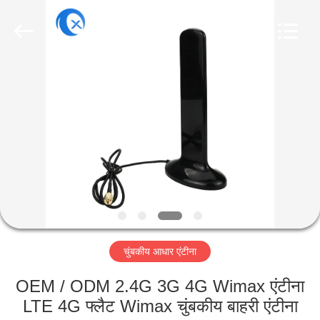
Dongguan
Tengxiang
Electronics
Co.,
Ltd..
All
Rights
Reserved.
घर
उत्पादों
हमारे
बारे
में
चुंबकीय आधार एंटीना
कारखाना
भ्रमण
OEM / ODM 2.4G 3G 4G Wimax एंटीना
LTE 4G फ्लैट Wimax चुंबकीय बाहरी एंटीना