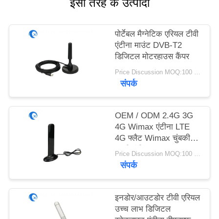
इसी तरह के उत्पादों
PRIVACY
POLICY
पोर्टेबल मैग्नेटिक एरियल टीवी
एंटीना माउंट DVB-T2
डिजिटल मोटरहाउस कैंपर
Price Discussion MOQ:100 पीसी
संपर्क
OEM / ODM 2.4G 3G
4G Wimax एंटीना LTE
4G फ्लैट Wimax चुंबकीय
बाहरी एंटीना
Price Discussion MOQ:100 पीसी
संपर्क
इनडोर/आउटडोर टीवी एरियल
उच्च लाभ डिजिटल