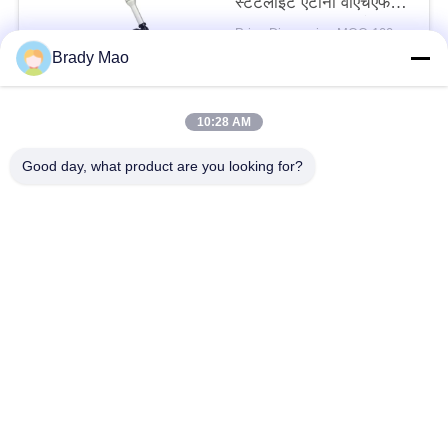
स्टेटलाइट एंटीना वीएचएफ/
यूएचएफ टीवी सिग्नल के लिए
Price Discussion MOQ:100 पीसी
संपर्क
Brady Mao
10:28 AM
लोकप्रिय श्रेणियां
सभी
Good day, what product are you looking for?
ओमनी वाईफाई एंटीना
जीएसएम ऐन्टेना
जीपीएस नेविगेशन एंटीना
शीसे रेशा बेस स्टेशन एंटीना
हीलियम एंटीना
वाईफ़ाई रिसीवर एंटीना
चुंबकीय आधार एंटीना
३जी ४जी ५जी एंटीना