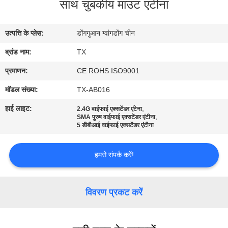
साथ चुंबकीय माउंट एंटीना
गुणवत्ता
नियंत्रण
उत्पत्ति के प्लेस:
डोंगगुआन ग्वांगडोंग चीन
ब्रांड नाम:
TX
संपर्क
करें
प्रमाणन:
CE ROHS ISO9001
मॉडल संख्या:
TX-AB016
समाचार
हाई लाइट:
,
2.4G वाईफाई एक्सटेंडर एंटेना
,
SMA पुरुष वाईफाई एक्सटेंडर एंटीना
5 डीबीआई वाईफाई एक्सटेंडर एंटीना
मामलों
हमसे संपर्क करें!
VR
विवरण प्रकट करें
साइटमैप