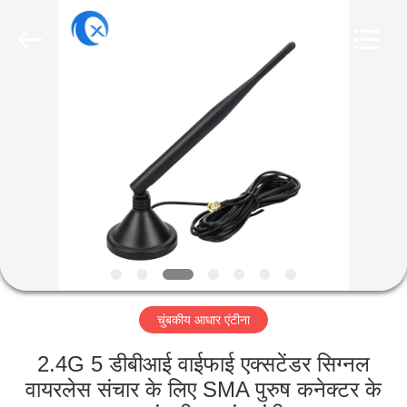
Dongguan
Tengxiang
Electronics
Co.,
Ltd..
All
Rights
Reserved.
घर
उत्पादों
हमारे
बारे
में
चुंबकीय आधार एंटीना
कारखाना
भ्रमण
2.4G 5 डीबीआई वाईफाई एक्सटेंडर सिग्नल
वायरलेस संचार के लिए SMA पुरुष कनेक्टर के