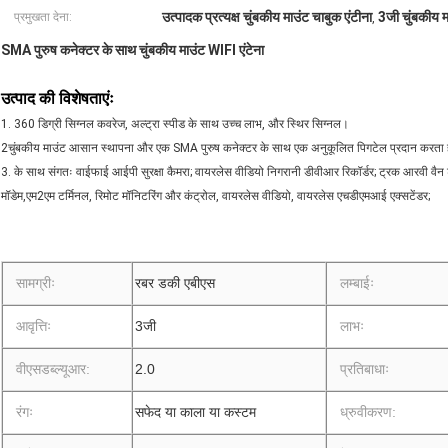
उत्पादक प्रत्यक्ष चुंबकीय माउंट चाबुक एंटीना
3जी चुंबकीय म
प्रमुखता देना:
,
SMA पुरुष कनेक्टर के साथ चुंबकीय माउंट WIFI एंटेना
उत्पाद की विशेषताएंः
1. 360 डिग्री सिग्नल कवरेज, अल्ट्रा स्पीड के साथ उच्च लाभ, और स्थिर सिग्नल।
2चुंबकीय माउंट आसान स्थापना और एक SMA पुरुष कनेक्टर के साथ एक अनुकूलित पिगटेल प्रदान करता 
3. के साथ संगतः वाईफाई आईपी सुरक्षा कैमरा; वायरलेस वीडियो निगरानी डीवीआर रिकॉर्डर; ट्रक आरवी वैन ट
मॉडेम,एम2एम टर्मिनल, रिमोट मॉनिटरिंग और कंट्रोल, वायरलेस वीडियो, वायरलेस एचडीएमआई एक्सटेंडर;
सामग्रीः
रबर डकी एबीएस
लम्बाईः
आवृत्तिः
3जी
लाभः
वीएसडब्ल्यूआर:
2.0
प्रतिबाधाः
रंगः
सफेद या काला या कस्टम
ध्रुवीकरण: