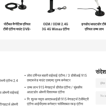
पोर्टेबल मैग्नेटिक एरियल
OEM / ODM 2.4G
इनडोर/आउटडोर टीव
टीवी एंटीना माउंट DVB-
3G 4G Wimax एंटीना
एरियल उच्च लाभ
T2 डिजिटल मोटरहाउस
LTE 4G फ्लैट Wimax
डिजिटल स्टेटलाइट
कैंपर
चुंबकीय बाहरी एंटीना
एंटीना वीएचएफ/यूएच
टीवी सिग्नल के लिए
संदेश
लोरा टर्मिनल बाहरी वाईफाई एंटीना / 3 डीबीआई 915
एमएचजेड माउंट एसएमए पुरुष कनेक्टर
मनी एंटीना 2.4
उच्च लाभ 915 मेगाहर्ट्ज डीपोल एंटीना / चुंबकीय
आउटडोर ओमनी दिशात्मक एंटीना
ेशा ओमनी वाईफाई
नि: शुल्क नमूना आरएफआईडी 915 मेगाहर्ट्ज टेलीमेट्री
एंटीना आईपीएक्स कनेक्टर फ्लेक्सिबल रबड़ एंटीना
ीगाहर्ट्ज ओमनी