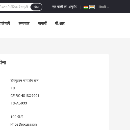
एक बोली का अनुरोध
खोज
|
Hindi
पर्क करें
समाचार
मामलों
वी.आर
टीना
डोंगगुआन ग्वांगडोंग चीन
TX
CE ROHS ISO9001
TX-AB033
100 पीसी
Price Discussion