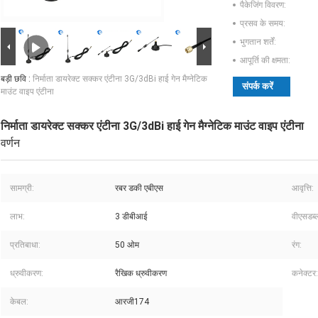
पैकेजिंग विवरण:
प्रसव के समय:
भुगतान शर्तें:
आपूर्ति की क्षमता:
बड़ी छवि :
निर्माता डायरेक्ट सक्कर एंटीना 3G/3dBi हाई गेन मैग्नेटिक
संपर्क करें
माउंट वाइप एंटीना
निर्माता डायरेक्ट सक्कर एंटीना 3G/3dBi हाई गेन मैग्नेटिक माउंट वाइप एंटीना
वर्णन
सामग्री:
रबर डकी एबीएस
आवृत्ति:
लाभ:
3 डीबीआई
वीएसडब्ल
प्रतिबाधा:
50 ओम
रंग:
ध्रुवीकरण:
रैखिक ध्रुवीकरण
कनेक्टर:
केबल:
आरजी174