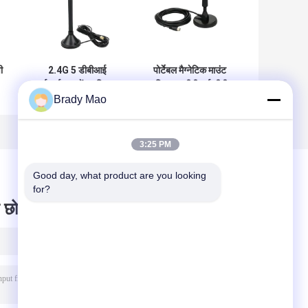
ी
2.4G 5 डीबीआई
पोर्टेबल मैग्नेटिक माउंट
वाईफाई एक्सटेंडर सिग्नल
एरियल 5 डीबीआई टीवी
Brady Mao
वायरलेस संचार के लिए
एंटीना लोरा एंटीना
एफ
SMA पुरुष कनेक्टर के
डीवीबी-टी 2 डिजिटल
साथ चुंबकीय माउंट एंटीना
मोटरहाउस कैम्पर
3:25 PM
Good day, what product are you looking 
for?
 छोड़ दो