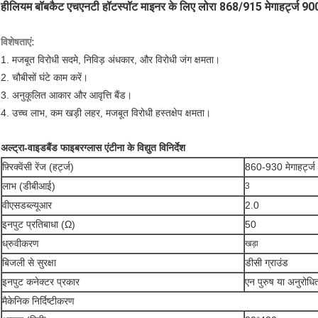
हीलियम बॉबकैट एचएनटी हॉटस्पॉट माइनर के लिए लोरा 868/915 मेगाहर्ट्ज 90
विशेषताएं:
1. मजबूत विरोधी सदमे, निविड़ अंधकार, और विरोधी जंग क्षमता।
2. चौबीसों घंटे काम करें।
3. अनुकूलित आकार और आवृत्ति बैंड।
4. उच्च लाभ, कम खड़ी लहर, मजबूत विरोधी हस्तक्षेप क्षमता।
अल्ट्रा-वाइडबैंड फाइबरग्लास एंटीना के विद्युत विनिर्देश
फ़्रिक्वेंसी रेंज (हर्ट्ज)
860-930 मेगाहर्ट्ज
लाभ (डीबीआई)
3
वीएसडब्ल्यूआर
2.0
इनपुट प्रतिबाधा (Ω)
50
ध्रुवीकरण
खड़ा
बिजली से सुरक्षा
डीसी ग्राउंड
इनपुट कनेक्टर प्रकार
एन पुरुष या अनुरोधि
मैकेनिक निर्दिष्टीकरण