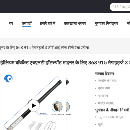
घर
उत्पादों
हमारे बारे में
कारखाना भ्रमण
गुणवत्ता नियंत्रण
सं
र के लिए 868 915 मेगाहर्ट्ज 3 डीबीआई लोरा शीसे रेशा एंटीना:
हीलियम बॉबकैट एचएनटी हॉटस्पॉट माइनर के लिए 868 915 मेगाहर्ट्ज 3 ड
उत्पाद विवरण:
उत्पत्ति के प्लेस:
ब्रांड नाम:
प्रमाणन:
मॉडल संख्या:
भुगतान & नौवहन नियमों:
न्यूनतम आदेश मात्रा:
मूल्य: