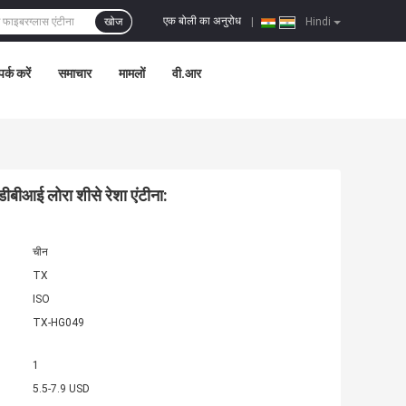
एक बोली का अनुरोध
खोज
|
Hindi
पर्क करें
समाचार
मामलों
वी.आर
ीबीआई लोरा शीसे रेशा एंटीना:
चीन
TX
ISO
TX-HG049
1
5.5-7.9 USD