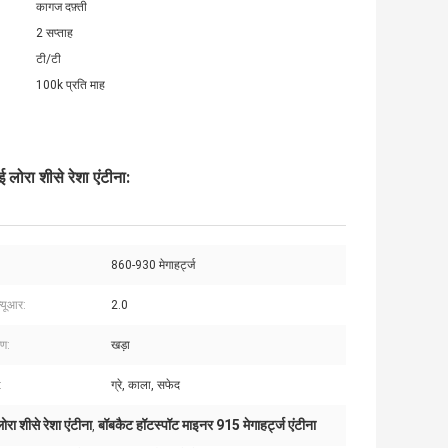
कागज दफ़्ती
2 सप्ताह
टी/टी
100k प्रति माह
ोरा शीसे रेशा एंटीना:
860-930 मेगाहर्ट्ज
्यूआर:
2.0
रण:
खड़ा
:
ग्रे, काला, सफेद
ा शीसे रेशा एंटीना
बॉबकैट हॉटस्पॉट माइनर 915 मेगाहर्ट्ज एंटीना
,