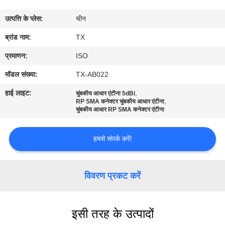
गुणवत्ता
उत्पत्ति के प्लेस:
चीन
नियंत्रण
ब्रांड नाम:
TX
संपर्क
प्रमाणन:
ISO
करें
मॉडल संख्या:
TX-AB022
हाई लाइट:
,
चुंबकीय आधार एंटीना 5dBi
,
समाचार
RP SMA कनेक्टर चुंबकीय आधार एंटीना
चुंबकीय आधार RP SMA कनेक्टर एंटीना
मामलों
हमसे संपर्क करें!
VR
विवरण प्रकट करें
साइटमैप
इसी तरह के उत्पादों