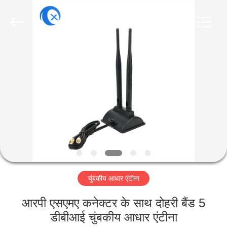
Dongguan
Tengxiang
Electronics
Co.,
Ltd..
All
Rights
Reserved.
घर
उत्पादों
हमारे
बारे
में
चुंबकीय आधार एंटीना
कारखाना
भ्रमण
आरपी एसएमए कनेक्टर के साथ दोहरी बैंड 5
डीबीआई चुंबकीय आधार एंटीना