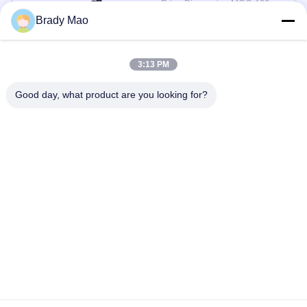
Price Discussion MOQ:100 पीसी
संपर्क
Brady Mao
3:13 PM
लोकप्रिय श्रेणियां
सभी
Good day, what product are you looking for?
ओमनी वाईफाई एंटीना
जीएसएम ऐन्टेना
जीपीएस नेविगेशन एंटीना
शीसे रेशा बेस स्टेशन एंटीना
हीलियम एंटीना
वाईफ़ाई रिसीवर एंटीना
चुंबकीय आधार एंटीना
३जी ४जी ५जी एंटीना