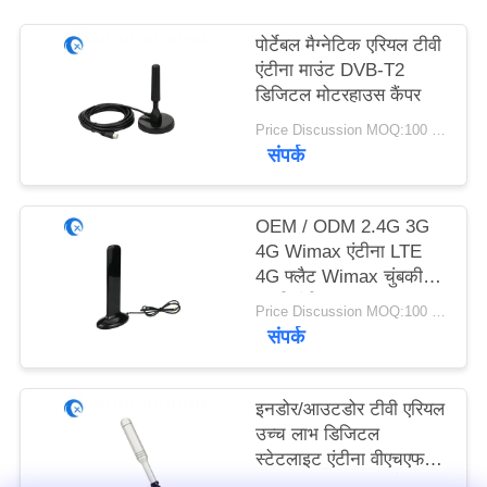
PRIVACY
पोर्टेबल मैग्नेटिक एरियल टीवी
POLICY
एंटीना माउंट DVB-T2
डिजिटल मोटरहाउस कैंपर
Price Discussion MOQ:100 पीसी
संपर्क
OEM / ODM 2.4G 3G
4G Wimax एंटीना LTE
4G फ्लैट Wimax चुंबकीय
बाहरी एंटीना
Price Discussion MOQ:100 पीसी
संपर्क
इनडोर/आउटडोर टीवी एरियल
उच्च लाभ डिजिटल
स्टेटलाइट एंटीना वीएचएफ/
यूएचएफ टीवी सिग्नल के लिए