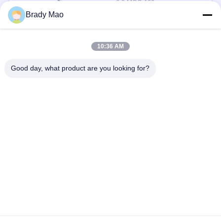
6.9 MOQ:100
संपर्क
Brady Mao
10:36 AM
लोकप्रिय श्रेणियां
सभी
Good day, what product are you looking for?
ओमनी वाईफाई एंटीना
जीएसएम ऐन्टेना
जीपीएस नेविगेशन एंटीना
शीसे रेशा बेस स्टेशन एंटीना
हीलियम एंटीना
वाईफ़ाई रिसीवर एंटीना
चुंबकीय आधार एंटीना
३जी ४जी ५जी एंटीना