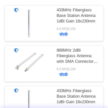
PRIVACY
433MHz Fiberglass
POLICY
Base Station Antenna
1dBi Gain 18x230mm
6.9 MOQ:100
संपर्क
868MHz 2dBi
Fiberglass Antenna
with SMA Connector
18x230mm
6.9 MOQ:100
संपर्क
433MHz Fiberglass
Base Station Antenna
1dBi Gain 18x230mm