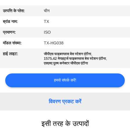
गुणवत्ता
उत्पत्ति के प्लेस:
चीन
नियंत्रण
ब्रांड नाम:
TX
संपर्क
प्रमाणन:
ISO
करें
मॉडल संख्या:
TX-HG038
हाई लाइट:
,
जीपीएस फाइबरग्लास बेस स्टेशन एंटीना
,
समाचार
1575.42 मेगाहर्ट्ज फाइबरग्लास बेस स्टेशन एंटीना
एसएमए पुरुष कनेक्टर जीपीएस एंटीना
मामलों
हमसे संपर्क करें!
VR
विवरण प्रकट करें
साइटमैप
इसी तरह के उत्पादों