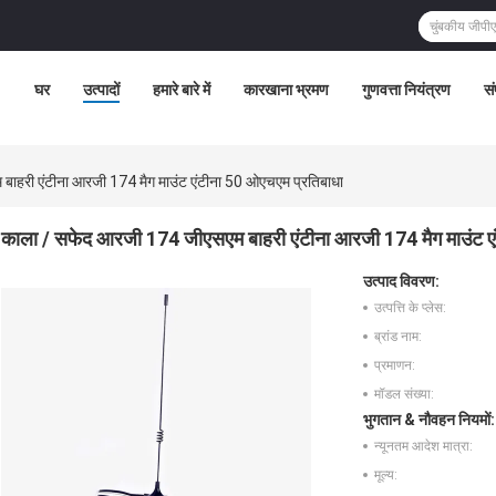
घर
उत्पादों
हमारे बारे में
कारखाना भ्रमण
गुणवत्ता नियंत्रण
सं
ाहरी एंटीना आरजी 174 मैग माउंट एंटीना 50 ओएचएम प्रतिबाधा
काला / सफेद आरजी 174 जीएसएम बाहरी एंटीना आरजी 174 मैग माउंट ए
उत्पाद विवरण:
उत्पत्ति के प्लेस:
ब्रांड नाम:
प्रमाणन:
मॉडल संख्या:
भुगतान & नौवहन नियमों:
न्यूनतम आदेश मात्रा:
मूल्य: