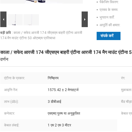
पैकेजिंग विवरण:
प्रसव के समय:
भुगतान शर्तें:
आपूर्ति की क्षमता:
बड़ी छवि :
काला / सफेद आरजी 174 जीएसएम बाहरी एंटीना आरजी
संपर्क करें
174 मैग माउंट एंटीना 50 ओएचएम प्रतिबाधा
काला / सफेद आरजी 174 जीएसएम बाहरी एंटीना आरजी 174 मैग माउंट एंटीना 
वर्णन
एंटीना के प्रकार:
निष्क्रिय
रंग:
आवृत्ति रेंज:
1575.42 ± 2 मेगाहर्ट्ज
मुक़ाबला
लाभ (dBi):
3 डीबीआई
बैंड चौड़
कनेक्टर:
एसएमए पुरुष या अनुकूलित
केबल प्
केबल लंबाई:
1 एम 2 एम 3 मीटर