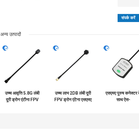
अन्य उत्पादों
उच्च आवृत्ति 5.8G लंबी
उच्च लाभ 2DB लंबी दूरी
एसएमए पुरुष कनेक्टर 
दूरी ड्रोन एंटीना FPV
FPV ड्रोन एंटेना एसएमए
साथ ऐस-
उच्च लाभ 6DBi एंटीना
पुरुष कनेक्टर के साथ
जीटीडब्ल्यू-4जी 4जी
RG141 के साथ
4.9GHz/5.8GHz
जीपीएस/जीएनएसएस
आरजी141 के साथ
गेटवे के लिए सक्रिय
चुंबकीय माउंट जीपीए
जीएनएसएस एंटीना