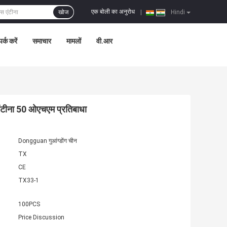
एक बोली का अनुरोध
खोज
|
Hindi
पर्क करें
समाचार
मामलों
वी.आर
ंटीना 50 ओएचएम प्रतिबाधा
Dongguan गुआंग्डोंग चीन
TX
CE
TX33-1
100PCS
Price Discussion