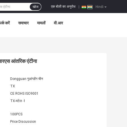
एक बोली का अनुरोध
खोज
|
Hindi
पर्क करें
समाचार
मामलों
वी.आर
पीआरएस आंतरिक एंटीना
Dongguan गुआंग्डोंग चीन
TX
CE ROHS ISO9001
TX-मटेल -1
100PCS
Price Discussion