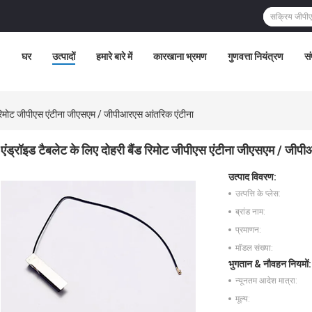
घर
उत्पादों
हमारे बारे में
कारखाना भ्रमण
गुणवत्ता नियंत्रण
सं
ंड रिमोट जीपीएस एंटीना जीएसएम / जीपीआरएस आंतरिक एंटीना
एंड्रॉइड टैबलेट के लिए दोहरी बैंड रिमोट जीपीएस एंटीना जीएसएम / जी
उत्पाद विवरण:
उत्पत्ति के प्लेस:
ब्रांड नाम:
प्रमाणन:
मॉडल संख्या:
भुगतान & नौवहन नियमों:
न्यूनतम आदेश मात्रा:
मूल्य: