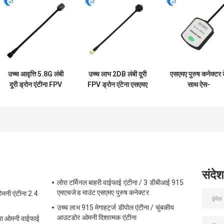
उच्च आवृत्ति 5.8G लंबी
उच्च लाभ 2DB लंबी दूरी
एसएमए पुरुष कनेक्टर 
दूरी ड्रोन एंटीना FPV
FPV ड्रोन एंटेना एसएमए
साथ ऐस-
उच्च लाभ 6DBi एंटीना
पुरुष कनेक्टर के साथ
जीटीडब्ल्यू-4जी 4जी
RG141 के साथ
4.9GHz/5.8GHz
जीपीएस/जीएनएसएस
आरजी141 के साथ
गेटवे के लिए सक्रिय
चुंबकीय माउंट जीपीए
जीएनएसएस एंटीना
संदेश
लोरा टर्मिनल बाहरी वाईफाई एंटीना / 3 डीबीआई 915
एमएचजेड माउंट एसएमए पुरुष कनेक्टर
मनी एंटीना 2.4
उच्च लाभ 915 मेगाहर्ट्ज डीपोल एंटीना / चुंबकीय
आउटडोर ओमनी दिशात्मक एंटीना
ेशा ओमनी वाईफाई