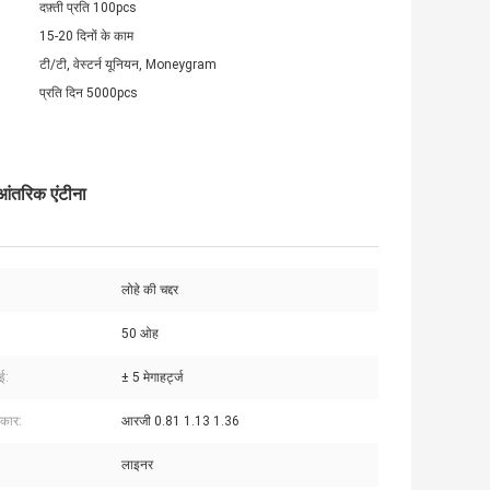
दफ़्ती प्रति 100pcs
15-20 दिनों के काम
टी/टी, वेस्टर्न यूनियन, Moneygram
प्रति दिन 5000pcs
आंतरिक एंटीना
लोहे की चद्दर
:
50 ओह
ाई:
± 5 मेगाहर्ट्ज
रकार:
आरजी 0.81 1.13 1.36
लाइनर