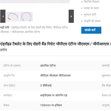
पैकेजिंग विवरण:
प्रसव के समय:
भुगतान शर्तें:
आपूर्ति की क्षमता:
बड़ी छवि :
एंड्रॉइड टैबलेट के लिए दोहरी बैंड रिमोट जीपीएस एंटीना
संपर्क करें
जीएसएम / जीपीआरएस आंतरिक एंटीना
एंड्रॉइड टैबलेट के लिए दोहरी बैंड रिमोट जीपीएस एंटीना जीएसएम / जीपीआरएस 
वर्णन
एंटीना के प्रकार:
आंतरिक एंटीना
सामग्री:
आवृत्ति रेंज:
जीपीएस जीएसएम जीपीआरएस
मुक़ाबला
लाभ (dBi):
3 डीबीआई
बैंड चौड़
कनेक्टर:
आईपीएक्स या ओपनिंग एंड
केबल प्
केबल:
100mm या इच्छित
अनुलंब: