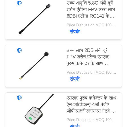
PRIVACY
उच्च आवृत्ति 5.8G लंबी दूरी
ड्रोन एंटीना FPV उच्च लाभ
POLICY
6DBi एंटीना RG141 के
साथ
Price Discussion MOQ:100 पीसी
संपर्क
उच्च लाभ 2DB लंबी दूरी
FPV ड्रोन एंटेना एसएमए
पुरुष कनेक्टर के साथ
4.9GHz/5.8GHz
Price Discussion MOQ:100 पीसी
आरजी141 के साथ
संपर्क
एसएमए पुरुष कनेक्टर के साथ
ऐस-जीटीडब्ल्यू-4जी 4जी/
जीपीएस/जीएनएसएस गेटवे के
लिए सक्रिय चुंबकीय माउंट
Price Discussion MOQ:100 पीसी
जीपीएस/जीएनएसएस एंटीना
संपर्क