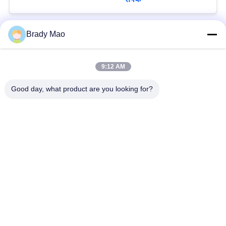
Brady Mao
लोकप्रिय श्रेणियां
सभी
9:12 AM
ओमनी वाईफाई एंटीना
जीएसएम ऐन्टेना
Good day, what product are you looking for?
जीपीएस नेविगेशन एंटीना
शीसे रेशा बेस स्टेशन एंटीना
हीलियम एंटीना
वाईफ़ाई रिसीवर एंटीना
चुंबकीय आधार एंटीना
३जी ४जी ५जी एंटीना
सदस्यता लें