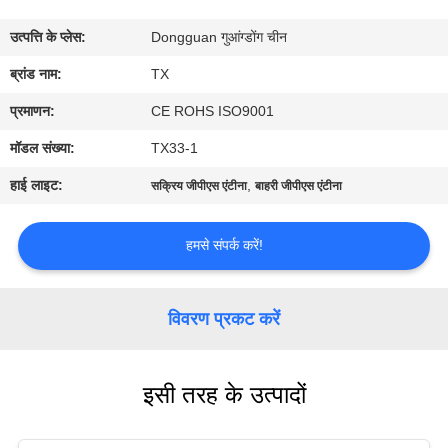
गुणवत्ता
उत्पत्ति के प्लेस:
Dongguan गुआंग्डोंग चीन
नियंत्रण
ब्रांड नाम:
TX
संपर्क
प्रमाणन:
CE ROHS ISO9001
करें
मॉडल संख्या:
TX33-1
हाई लाइट:
,
सक्रिय जीपीएस एंटीना
बाहरी जीपीएस एंटीना
समाचार
हमसे संपर्क करें!
मामलों
विवरण प्रकट करें
VR
इसी तरह के उत्पादों
साइटमैप