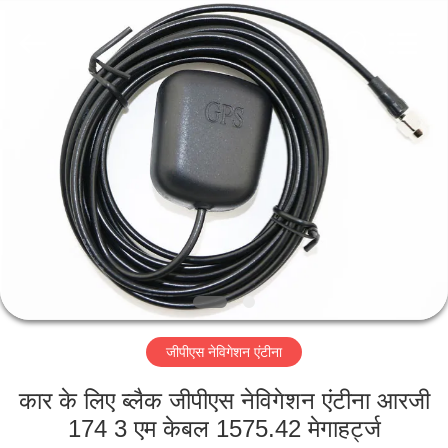
Dongguan
Tengxiang
Electronics
Co.,
Ltd..
All
Rights
Reserved.
घर
उत्पादों
हमारे
बारे
में
जीपीएस नेविगेशन एंटीना
कारखाना
भ्रमण
कार के लिए ब्लैक जीपीएस नेविगेशन एंटीना आरजी
174 3 एम केबल 1575.42 मेगाहर्ट्ज