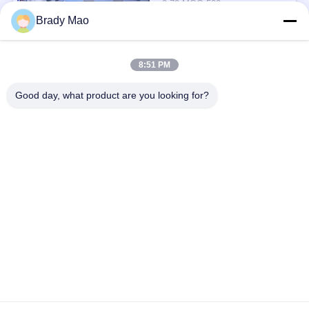
0.79 MOQ:500
मिमी 4G एलटीई एंटेना
संपर्क
Brady Mao
8:51 PM
लोकप्रिय श्रेणियां
सभी
Good day, what product are you looking for?
ओमनी वाईफाई एंटीना
जीएसएम ऐन्टेना
जीपीएस नेविगेशन एंटीना
शीसे रेशा बेस स्टेशन एंटीना
हीलियम एंटीना
वाईफ़ाई रिसीवर एंटीना
चुंबकीय आधार एंटीना
३जी ४जी ५जी एंटीना