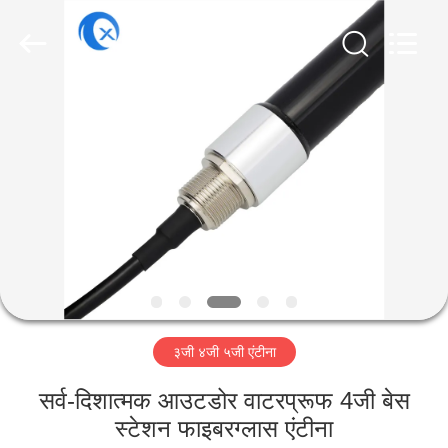
Dongguan
Tengxiang
Electronics
Co.,
Ltd..
All
Rights
Reserved.
घर
उत्पादों
हमारे
बारे
में
३जी ४जी ५जी एंटीना
कारखाना
भ्रमण
सर्व-दिशात्मक आउटडोर वाटरप्रूफ 4जी बेस
स्टेशन फाइबरग्लास एंटीना