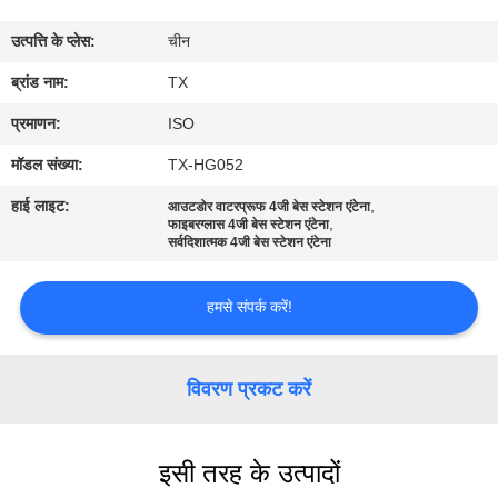
गुणवत्ता
उत्पत्ति के प्लेस:
चीन
नियंत्रण
ब्रांड नाम:
TX
संपर्क
प्रमाणन:
ISO
करें
मॉडल संख्या:
TX-HG052
हाई लाइट:
,
आउटडोर वाटरप्रूफ 4जी बेस स्टेशन एंटेना
,
समाचार
फाइबरग्लास 4जी बेस स्टेशन एंटेना
सर्वदिशात्मक 4जी बेस स्टेशन एंटेना
मामलों
हमसे संपर्क करें!
VR
विवरण प्रकट करें
साइटमैप
इसी तरह के उत्पादों