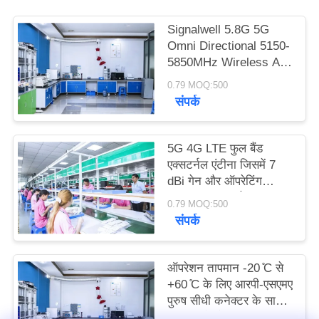
PRIVACY
Signalwell 5.8G 5G
POLICY
Omni Directional 5150-
5850MHz Wireless AP
Outdoor Antenna with
0.79 MOQ:500
IP67 Waterproof ABS
संपर्क
Material
5G 4G LTE फुल बैंड
एक्सटर्नल एंटीना जिसमें 7
dBi गेन और ऑपरेटिंग
तापमान -20°C से +60°C
0.79 MOQ:500
तक है, उच्च गेन रबर रॉड
संपर्क
एंटीना
ऑपरेशन तापमान -20 ̊C से
+60 ̊C के लिए आरपी-एसएमए
पुरुष सीधी कनेक्टर के साथ
घुमाए जाने योग्य 44*195