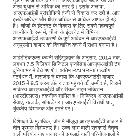
युआन से अधिक हो गया। आरएफआईडी उद्योग का 30
गुणवत्ता
अरब युआन से अधिक का स्तर है। इसके अलावा,
आरएफआईडी प्रौद्योगिकी तेजी से विकास कर रही है, और
नियंत्रण
इसके आवेदन और क्षेत्र अधिक से अधिक व्यापक हो रहे
हैं। चीजों के इंटरनेट के विकास के लिए सबसे महत्वपूर्ण
तकनीक के रूप में, चीजों के इंटरनेट में विभिन्न
संपर्क
आरएफआईडी उपकरणों के पूर्ण आवेदन ने आरएफआईडी
करें
अनुप्रयोग बाजार को विस्तारित करने में सक्षम बनाया है।
आईडीटेकएक्स कंपनी सीईगुहदास के अनुसार, 2014 तक,
समाचार
लगभग 7.5 बिलियन डिजिटल एन्कोडेड आरएफआईडी टैग
दुनिया भर में बेचे गए थे। अंतिम RAINRFID उद्योग
गठबंधन में, दासजेड ने बताया कि आरएफआईडी बाजार
मामलों
2015 में 9.5 अरब डॉलर तक पहुंचने की उम्मीद है, जिसमें
सक्रिय आरएफआईडी और रीयल-टाइम लोकेशन
(आरटीएलएस) तकनीक शामिल है। निष्क्रिय आरएफआईडी
VR
सेवाएं, नेटवर्क, सॉफ्टवेयर। आरएफआईडी विरोधी धातु
चुंबकीय विभाजक और इतने पर।
साइटमैप
विशेषज्ञों के मुताबिक, चीन में मौजूदा आरएफआईडी बाजार में
तीन प्रमुख विशेषताएं हैं। उच्च लाभ वाली सरकारी नेतृत्व
वाली परियोजनाएं बाजार की अगुआई वाली परियोजनाओं में