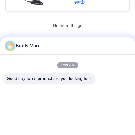
संपर्क
No more things
Brady Mao
हमसे संपर्क करें!
2:59 AM
लोकप्रिय श्रेणियां
सभी
Good day, what product are you looking for?
ओमनी वाईफाई एंटीना
जीएसएम ऐन्टेना
जीपीएस नेविगेशन एंटीना
शीसे रेशा बेस स्टेशन एंटीना
हीलियम एंटीना
वाईफ़ाई रिसीवर एंटीना