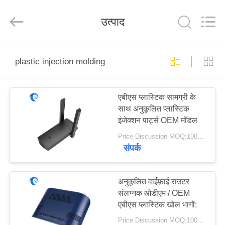
Dongguan
Tengxiang
Electronics
उत्पाद
Co.,
Ltd..
All
Rights
Reserved.
घर
plastic injection molding
उत्पादों
एबीएस प्लास्टिक सामग्री के
साथ अनुकूलित प्लास्टिक
हमारे
इंजेक्शन पार्ट्स OEM मॉडल
बारे
Price Discussion MOQ:1000pcs
संपर्क
में
कारखाना
अनुकूलित वाईफ़ाई राउटर
संलग्नक ओडीएम / OEM
भ्रमण
एबीएस प्लास्टिक खोल भागों:
Price Discussion MOQ:1000pcs