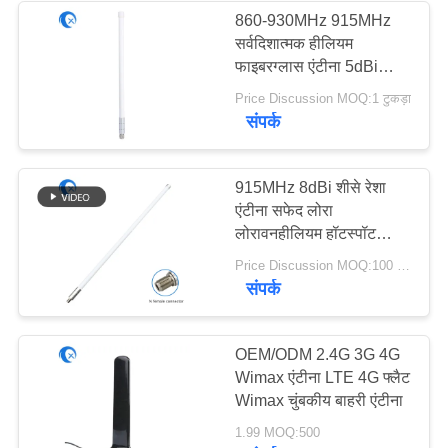
860-930MHz 915MHz
सर्वदिशात्मक हीलियम
फाइबरग्लास एंटीना 5dBi
लोरावन गेटवे हॉटस्पॉट माइनर
Price Discussion MOQ:1 टुकड़ा
संपर्क
915MHz 8dBi शीसे रेशा
एंटीना सफेद लोरा
लोरावनहीलियम हॉटस्पॉट
माइनर इंडोर / आउटडोर एंटीना
Price Discussion MOQ:100 पीसी
संपर्क
OEM/ODM 2.4G 3G 4G
Wimax एंटीना LTE 4G फ्लैट
Wimax चुंबकीय बाहरी एंटीना
1.99 MOQ:500