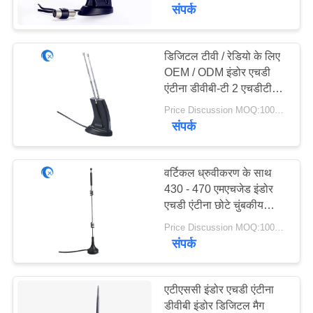
गुणवत्ता
संपर्क
नियंत्रण
डिजिटल टीवी / रेडियो के लिए
OEM / ODM इंडोर एचडी
संपर्क
एंटीना डीवीबी-टी 2 एचडीटीवी
करें
इंडोर एंटीना
Price Discussion MOQ:100PCS
संपर्क
समाचार
वर्टिकल ध्रुवीकरण के साथ
मामलों
430 - 470 एमएचजेड इंडोर
एचडी एंटीना छोटे चुंबकीय
आधार एंटीना
Price Discussion MOQ:100PCS
VR
संपर्क
साइटमैप
एटीएससी इंडोर एचडी एंटीना
डीवीबी इंडोर डिजिटल मैग