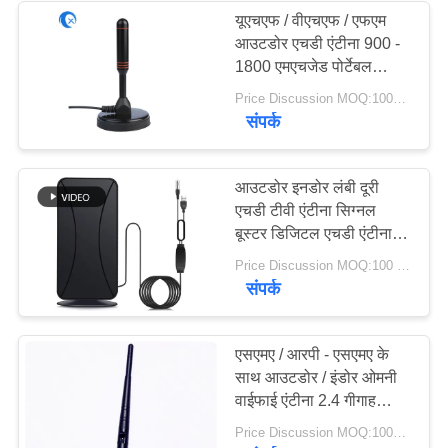
यूएचएफ / वीएचएफ / एफएम
आउटडोर एचडी एंटीना 900 -
1800 एमएचजेड पोर्टेबल
आउटडोर एंटीना
Price Discussion MOQ:100PCS
संपर्क
आउटडोर इनडोर लंबी दूरी
एचडी टीवी एंटीना सिग्नल
बूस्टर डिजिटल एचडी एंटीना
स्मार्ट टीवी और सभी टीवी के
Price Discussion MOQ:100 पीसी
लिए
संपर्क
एसएमए / आरपी - एसएमए के
साथ आउटडोर / इंडोर ओमनी
वाईफाई एंटीना 2.4 गीगाहर्ट्ज 5
डीबीआई रिसीवर रबड़ शैल
Price Discussion MOQ:100PCS