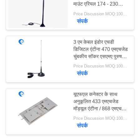
PRIVACY
माउंट एरियल 174 - 230
एमएचजेड / 470 - 862
POLICY
Price Discussion MOQ:100PCS
एमएचजेड
संपर्क
3 एम केबल इंडोर एचडी
डिजिटल एंटीना 470 एमएचजेड
चुंबकीय सॉकर एसएमए पुरुष
कनेक्टर
Price Discussion MOQ:100PCS
संपर्क
यूएफएल कनेक्टर के साथ
अनुकूलित 433 एमएचजेड
मॉड्यूल एंटीना / 868 एमएचजेड
इंडोर रोला एंटीना
Price Discussion MOQ:100PCS
संपर्क