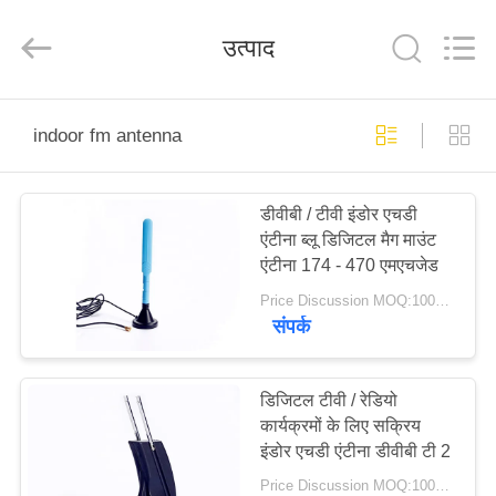
Dongguan
Tengxiang
Electronics
उत्पाद
Co.,
Ltd..
All
Rights
Reserved.
घर
indoor fm antenna
उत्पादों
डीवीबी / टीवी इंडोर एचडी
एंटीना ब्लू डिजिटल मैग माउंट
हमारे
एंटीना 174 - 470 एमएचजेड
बारे
Price Discussion MOQ:100PCS
संपर्क
में
कारखाना
डिजिटल टीवी / रेडियो
कार्यक्रमों के लिए सक्रिय
भ्रमण
इंडोर एचडी एंटीना डीवीबी टी 2
Price Discussion MOQ:100PCS