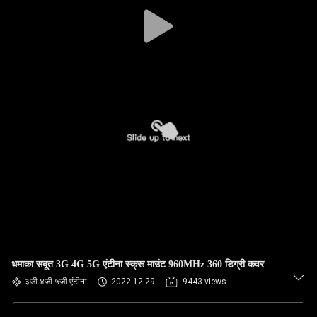
गुणवत्ता
नियंत्रण
संपर्क
करें
समाचार
मामलों
VR
धमाका सबूत 3G 4G 5G एंटीना स्क्रू माउंट 960MHz 360 डिग्री कवर
साइटमैप
३जी ४जी ५जी एंटीना
2022-12-29
9443 views