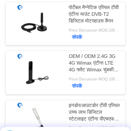
PRIVACY
पोर्टेबल मैग्नेटिक एरियल टीवी
POLICY
एंटीना माउंट DVB-T2
डिजिटल मोटरहाउस कैंपर
Price Discussion MOQ:100 पीसी
संपर्क
OEM / ODM 2.4G 3G
4G Wimax एंटीना LTE
4G फ्लैट Wimax चुंबकीय
बाहरी एंटीना
Price Discussion MOQ:100 पीसी
संपर्क
इनडोर/आउटडोर टीवी एरियल
उच्च लाभ डिजिटल
स्टेटलाइट एंटीना वीएचएफ/
यूएचएफ टीवी सिग्नल के लिए
Price Discussion MOQ:100 पीसी