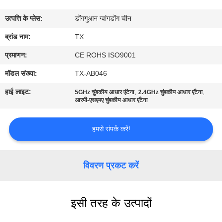
गुणवत्ता
उत्पत्ति के प्लेस:
डोंगगुआन ग्वांगडोंग चीन
नियंत्रण
ब्रांड नाम:
TX
संपर्क
प्रमाणन:
CE ROHS ISO9001
करें
मॉडल संख्या:
TX-AB046
हाई लाइट:
,
,
5GHz चुंबकीय आधार एंटेना
2.4GHz चुंबकीय आधार एंटेना
समाचार
आरपी-एसएमए चुंबकीय आधार एंटेना
हमसे संपर्क करें!
मामलों
VR
विवरण प्रकट करें
साइटमैप
इसी तरह के उत्पादों