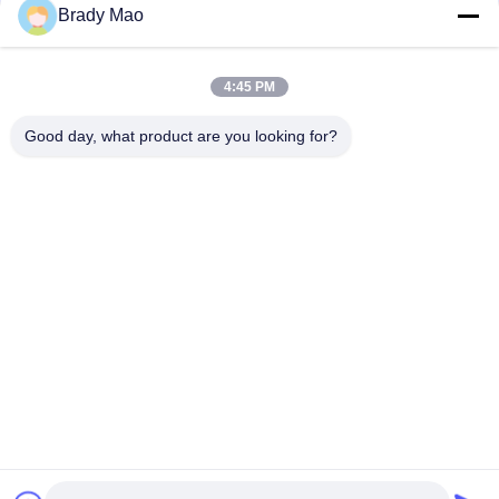
संपर्क
Brady Mao
4:45 PM
लोकप्रिय श्रेणियां
सभी
Good day, what product are you looking for?
ओमनी वाईफाई एंटीना
जीएसएम ऐन्टेना
जीपीएस नेविगेशन एंटीना
शीसे रेशा बेस स्टेशन एंटीना
हीलियम एंटीना
वाईफ़ाई रिसीवर एंटीना
चुंबकीय आधार एंटीना
३जी ४जी ५जी एंटीना
सदस्यता लें