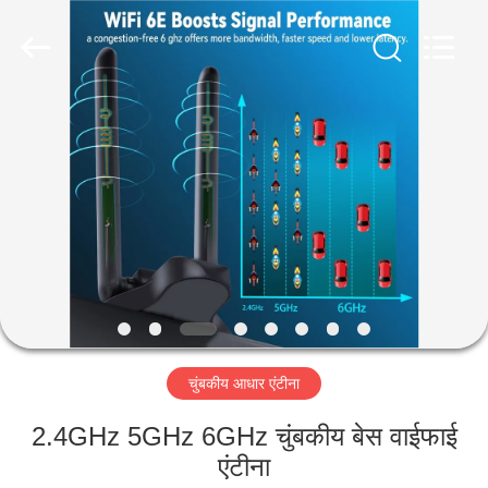
Dongguan
Tengxiang
Electronics
Co.,
Ltd..
All
Rights
Reserved.
घर
उत्पादों
हमारे
बारे
में
चुंबकीय आधार एंटीना
कारखाना
भ्रमण
2.4GHz 5GHz 6GHz चुंबकीय बेस वाईफाई
एंटीना