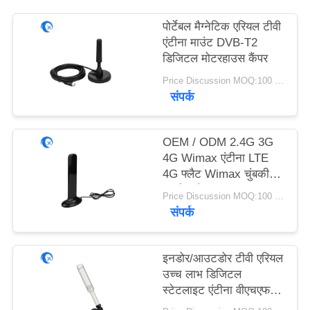
PRIVACY
पोर्टेबल मैग्नेटिक एरियल टीवी
POLICY
एंटीना माउंट DVB-T2
डिजिटल मोटरहाउस कैंपर
Price Discussion MOQ:100 पीसी
संपर्क
OEM / ODM 2.4G 3G
4G Wimax एंटीना LTE
4G फ्लैट Wimax चुंबकीय
बाहरी एंटीना
Price Discussion MOQ:100 पीसी
संपर्क
इनडोर/आउटडोर टीवी एरियल
उच्च लाभ डिजिटल
स्टेटलाइट एंटीना वीएचएफ/
यूएचएफ टीवी सिग्नल के लिए