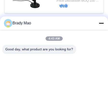
Price Discussion MOQ:100 पीसी
संपर्क
Brady Mao
लोकप्रिय श्रेणियां
सभी
4:43 AM
ओमनी वाईफाई एंटीना
जीएसएम ऐन्टेना
Good day, what product are you looking for?
जीपीएस नेविगेशन एंटीना
शीसे रेशा बेस स्टेशन एंटीना
हीलियम एंटीना
वाईफ़ाई रिसीवर एंटीना
चुंबकीय आधार एंटीना
३जी ४जी ५जी एंटीना
सदस्यता लें