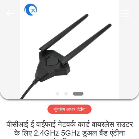
Dongguan
Tengxiang
Electronics
Co.,
Ltd..
All
Rights
Reserved.
घर
उत्पादों
हमारे
बारे
में
चुंबकीय आधार एंटीना
कारखाना
भ्रमण
पीसीआई-ई वाईफाई नेटवर्क कार्ड वायरलेस राउटर
के लिए 2.4GHz 5GHz डुअल बैंड एंटीना