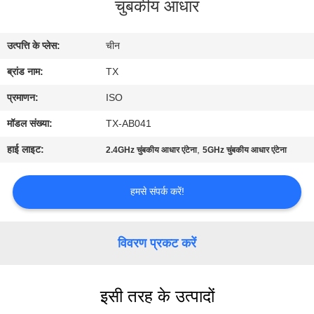
चुंबकीय आधार
गुणवत्ता
नियंत्रण
उत्पत्ति के प्लेस:
चीन
ब्रांड नाम:
TX
संपर्क
करें
प्रमाणन:
ISO
मॉडल संख्या:
TX-AB041
समाचार
हाई लाइट:
,
2.4GHz चुंबकीय आधार एंटेना
5GHz चुंबकीय आधार एंटेना
मामलों
हमसे संपर्क करें!
VR
विवरण प्रकट करें
साइटमैप
इसी तरह के उत्पादों