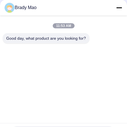
Price Discussion MOQ:10-100 पीसी
केबल के साथ सर्वदिशात्मक
संपर्क
Brady Mao
11:53 AM
लोकप्रिय श्रेणियां
सभी
Good day, what product are you looking for?
ओमनी वाईफाई एंटीना
जीएसएम ऐन्टेना
जीपीएस नेविगेशन एंटीना
शीसे रेशा बेस स्टेशन एंटीना
हीलियम एंटीना
वाईफ़ाई रिसीवर एंटीना
चुंबकीय आधार एंटीना
३जी ४जी ५जी एंटीना
सदस्यता लें