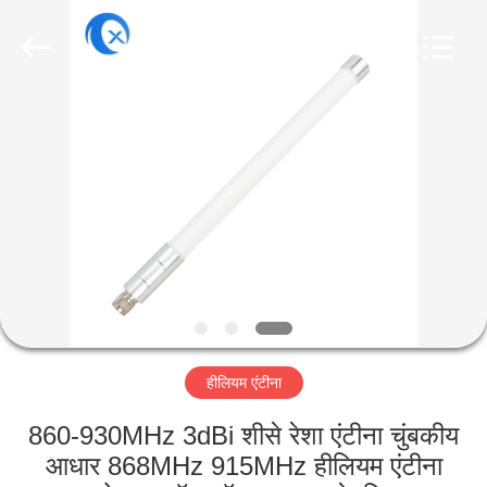
Dongguan
Tengxiang
Electronics
Co.,
Ltd..
All
Rights
Reserved.
घर
उत्पादों
हमारे
बारे
में
हीलियम एंटीना
कारखाना
भ्रमण
860-930MHz 3dBi शीसे रेशा एंटीना चुंबकीय
आधार 868MHz 915MHz हीलियम एंटीना