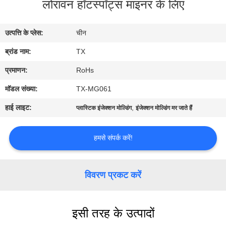
लोरावन हॉटस्पॉट्स माइनर के लिए
गुणवत्ता
नियंत्रण
उत्पत्ति के प्लेस:
चीन
ब्रांड नाम:
TX
संपर्क
करें
प्रमाणन:
RoHs
मॉडल संख्या:
TX-MG061
समाचार
हाई लाइट:
,
प्लास्टिक इंजेक्शन मोल्डिंग
इंजेक्शन मोल्डिंग मर जाते हैं
मामलों
हमसे संपर्क करें!
VR
विवरण प्रकट करें
साइटमैप
इसी तरह के उत्पादों