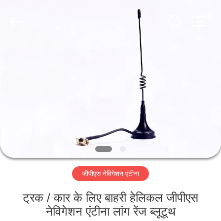
Dongguan
Tengxiang
Electronics
Co.,
Ltd..
All
Rights
Reserved.
घर
उत्पादों
हमारे
बारे
में
जीपीएस नेविगेशन एंटीना
कारखाना
भ्रमण
ट्रक / कार के लिए बाहरी हेलिकल जीपीएस
नेविगेशन एंटीना लांग रेंज ब्लूटूथ