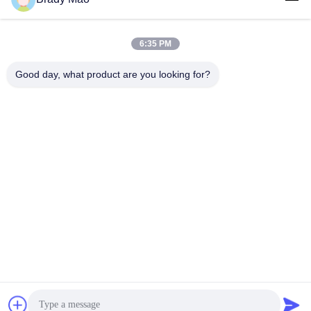
6:35 PM
लोकप्रिय श्रेणियां
सभी
Good day, what product are you looking for?
ओमनी वाईफाई एंटीना
जीएसएम ऐन्टेना
जीपीएस नेविगेशन एंटीना
शीसे रेशा बेस स्टेशन एंटीना
हीलियम एंटीना
वाईफ़ाई रिसीवर एंटीना
चुंबकीय आधार एंटीना
३जी ४जी ५जी एंटीना
सदस्यता लें