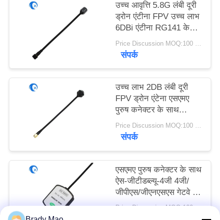
PRIVACY
उच्च आवृत्ति 5.8G लंबी दूरी
ड्रोन एंटीना FPV उच्च लाभ
POLICY
6DBi एंटीना RG141 के
साथ
Price Discussion MOQ:100 पीसी
संपर्क
उच्च लाभ 2DB लंबी दूरी
FPV ड्रोन एंटेना एसएमए
पुरुष कनेक्टर के साथ
4.9GHz/5.8GHz
Price Discussion MOQ:100 पीसी
आरजी141 के साथ
संपर्क
एसएमए पुरुष कनेक्टर के साथ
ऐस-जीटीडब्ल्यू-4जी 4जी/
जीपीएस/जीएनएसएस गेटवे के
लिए सक्रिय चुंबकीय माउंट
Price Discussion MOQ:100 पीसी
जीपीएस/जीएनएसएस एंटीना
संपर्क
Brady Mao