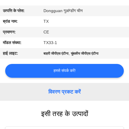
गुणवत्ता
उत्पत्ति के प्लेस:
Dongguan गुआंग्डोंग चीन
नियंत्रण
ब्रांड नाम:
TX
संपर्क
प्रमाणन:
CE
करें
मॉडल संख्या:
TX33-1
हाई लाइट:
,
बाहरी जीपीएस एंटीना
चुंबकीय जीपीएस एंटीना
समाचार
हमसे संपर्क करें!
मामलों
विवरण प्रकट करें
VR
इसी तरह के उत्पादों
साइटमैप