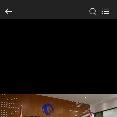
Dongguan
Tengxiang
Electronics
Co.,
Ltd..
All
Rights
Reserved.
घर
उत्पादों
हमारे
बारे
में
कारखाना
भ्रमण