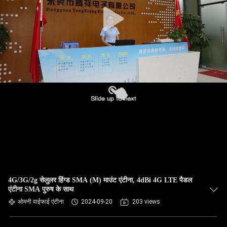
गुणवत्ता
नियंत्रण
संपर्क
करें
समाचार
मामलों
VR
4G/3G/2g सेलुलर हिंग्ड SMA (M) माउंट एंटीना, 4dBi 4G LTE पैडल
एंटीना SMA पुरुष के साथ
साइटमैप
ओमनी वाईफाई एंटीना
2024-09-20
203 views