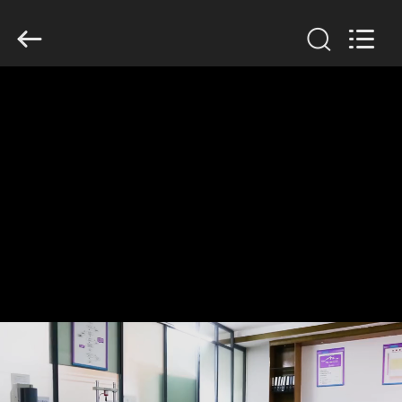
Dongguan
Tengxiang
Electronics
Co.,
Ltd..
All
Rights
Reserved.
घर
उत्पादों
हमारे
बारे
में
कारखाना
भ्रमण