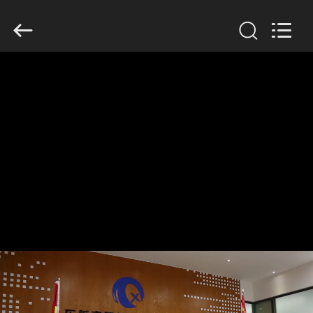
Dongguan
Tengxiang
Electronics
Co.,
Ltd..
All
Rights
Reserved.
घर
उत्पादों
हमारे
बारे
में
कारखाना
भ्रमण