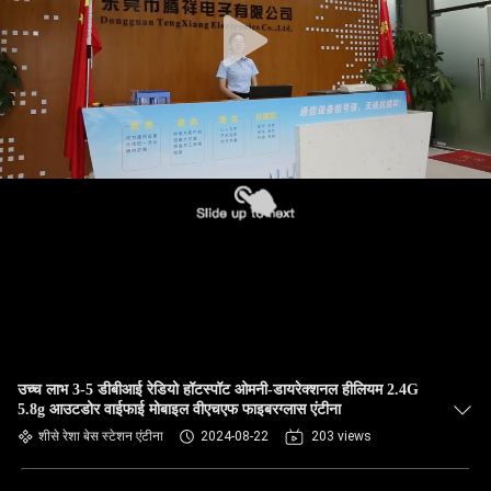
गुणवत्ता
नियंत्रण
संपर्क
करें
समाचार
मामलों
VR
उच्च लाभ 3-5 डीबीआई रेडियो हॉटस्पॉट ओमनी-डायरेक्शनल हीलियम 2.4G
5.8g आउटडोर वाईफाई मोबाइल वीएचएफ फाइबरग्लास एंटीना
साइटमैप
शीसे रेशा बेस स्टेशन एंटीना
2024-08-22
203 views