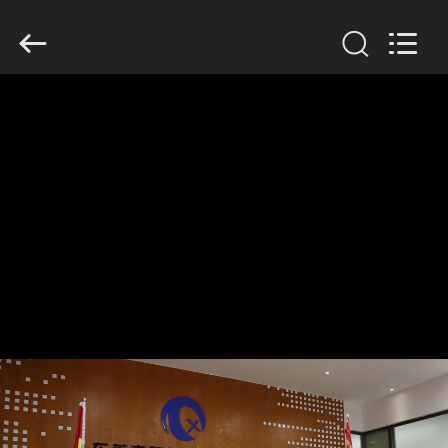
Dongguan
Tengxiang
Electronics
Co.,
Ltd..
All
Rights
Reserved.
घर
उत्पादों
हमारे
बारे
में
कारखाना
भ्रमण