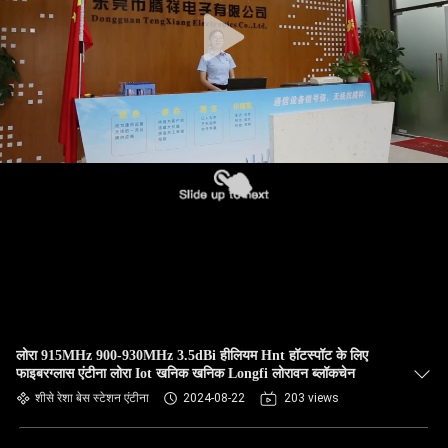
गुणवत्ता
नियंत्रण
संपर्क
करें
समाचार
मामलों
VR
लोरा 915MHz 900-930MHz 3.5dBi हीलियम Hnt हॉटस्पॉट के लिए
फाइबरग्लास एंटीना लोरा Iot खनिक खनिक Longfi लोरावन ब्लॉकचेन
साइटमैप
शीसे रेशा बेस स्टेशन एंटीना
2024-08-22
203 views