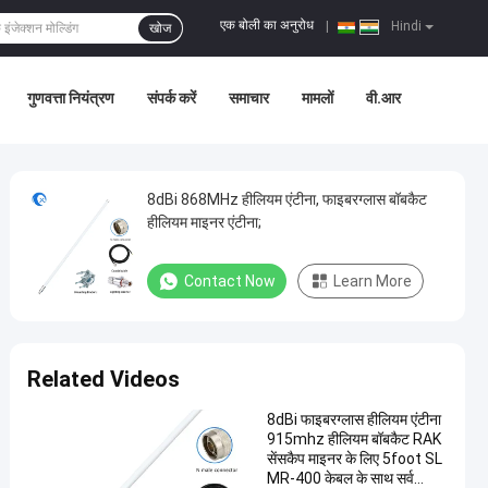
एक बोली का अनुरोध
|
Hindi
खोज
गुणवत्ता नियंत्रण
संपर्क करें
समाचार
मामलों
वी.आर
8dBi 868MHz हीलियम एंटीना, फाइबरग्लास बॉबकैट
हीलियम माइनर एंटीना;
Contact Now
Learn More
Related Videos
8dBi फाइबरग्लास हीलियम एंटीना
915mhz हीलियम बॉबकैट RAK
सेंसकैप माइनर के लिए 5foot SL
MR-400 केबल के साथ सर्व