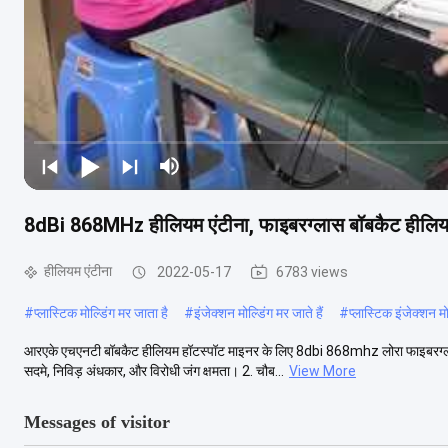
8dBi 868MHz हीलियम एंटीना, फाइबरग्लास बॉबकैट हीलियम
हीलियम एंटीना
2022-05-17
6783 views
#
प्लास्टिक मोल्डिंग मर जाता है
#
इंजेक्शन मोल्डिंग मर जाते हैं
#
प्लास्टिक इंजेक्शन मो
आरएके एचएनटी बॉबकैट हीलियम हॉटस्पॉट माइनर के लिए 8dbi 868mhz लोरा फाइबरग्लास
सदमे, निविड़ अंधकार, और विरोधी जंग क्षमता। 2. चौब...
View More
Messages of visitor