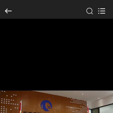
Dongguan
Tengxiang
Electronics
Co.,
Ltd..
All
Rights
Reserved.
घर
उत्पादों
हमारे
बारे
में
कारखाना
भ्रमण