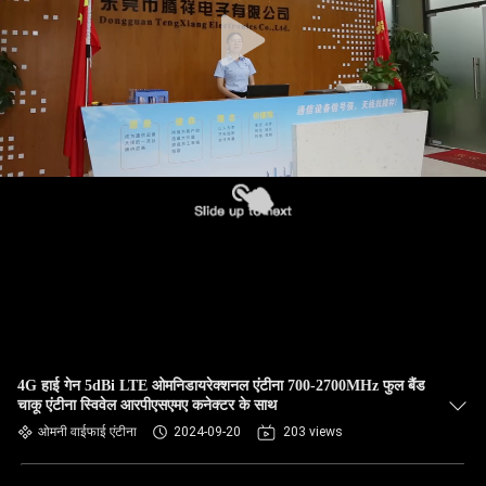
गुणवत्ता
नियंत्रण
संपर्क
करें
समाचार
मामलों
VR
4G हाई गेन 5dBi LTE ओमनिडायरेक्शनल एंटीना 700-2700MHz फुल बैंड
चाकू एंटीना स्विवेल आरपीएसएमए कनेक्टर के साथ
साइटमैप
ओमनी वाईफाई एंटीना
2024-09-20
203 views