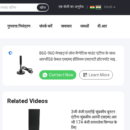
एक बोली का अनुरोध
|
Hindi
खोज
गुणवत्ता नियंत्रण
संपर्क करें
समाचार
मामलों
वी.आर
860-960 मेगाहर्ट्ज लोरा मैग्नेटिक माउंट एंटीना के साथ
आरजी58 केबल एसएमए हीलियम एचएनटी हॉटस्पॉट माइनर
के लिए
Contact Now
Learn More
Related Videos
3जी 4जी एलटीई चुंबकीय बूस्टर
एंटीना चुंबकीय आरपी एसएमए आर
जी 174 4जी वायरलेस सिग्नल के
लिए