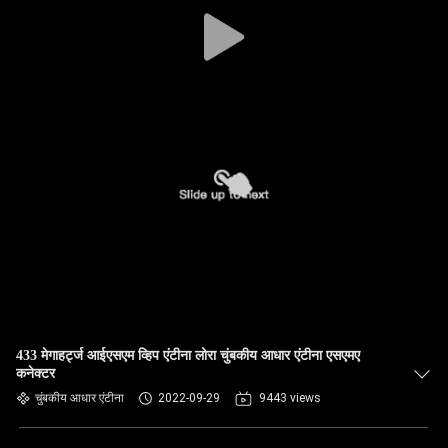
गुणवत्ता
नियंत्रण
संपर्क
करें
समाचार
मामलों
VR
433 मेगाहर्ट्ज आईएसएम व्हिप एंटीना लोरा चुंबकीय आधार एंटीना एसएमए
कनेक्टर
साइटमैप
चुंबकीय आधार एंटीना
2022-09-29
9443 views