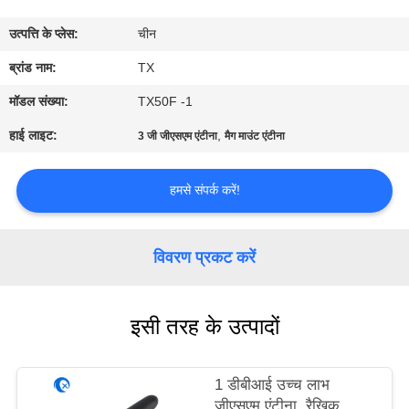
गुणवत्ता
उत्पत्ति के प्लेस:
चीन
नियंत्रण
ब्रांड नाम:
TX
संपर्क
मॉडल संख्या:
TX50F -1
करें
हाई लाइट:
,
3 जी जीएसएम एंटीना
मैग माउंट एंटीना
समाचार
हमसे संपर्क करें!
मामलों
विवरण प्रकट करें
VR
इसी तरह के उत्पादों
साइटमैप
1 डीबीआई उच्च लाभ
जीएसएम एंटीना, रैखिक