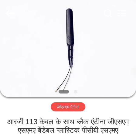
Dongguan
Tengxiang
Electronics
Co.,
Ltd..
All
Rights
Reserved.
घर
उत्पादों
हमारे
बारे
में
जीएसएम ऐन्टेना
कारखाना
भ्रमण
आरजी 113 केबल के साथ ब्लैक एंटीना जीएसएम
एसएमए बेंडेबल प्लास्टिक पीसीबी एसएमए